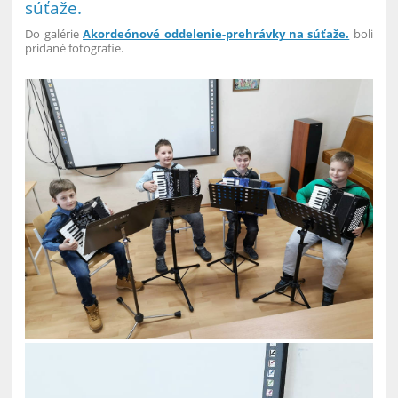
súťaže.
Do galérie
Akordeónové oddelenie-prehrávky na súťaže.
boli
pridané fotografie.