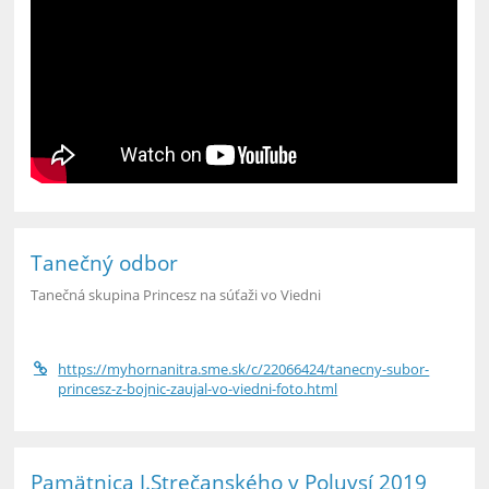
Tanečný odbor
Tanečná skupina Princesz na súťaži vo Viedni
https://myhornanitra.sme.sk/c/22066424/tanecny-subor-
princesz-z-bojnic-zaujal-vo-viedni-foto.html
Pamätnica J.Strečanského v Poluvsí 2019