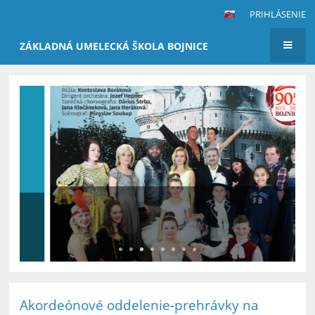
PRIHLÁSENIE
ZÁKLADNÁ UMELECKÁ ŠKOLA BOJNICE
Hlavná
stránka
Muzikál "Kto dostane Bojnický
zámok ?"
Akordeónové oddelenie-prehrávky na