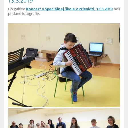
13.3.2019
Do galérie
Koncert v Špeciálnej škole v Prievidzi, 13.3.2019
boli
pridané fotografie.