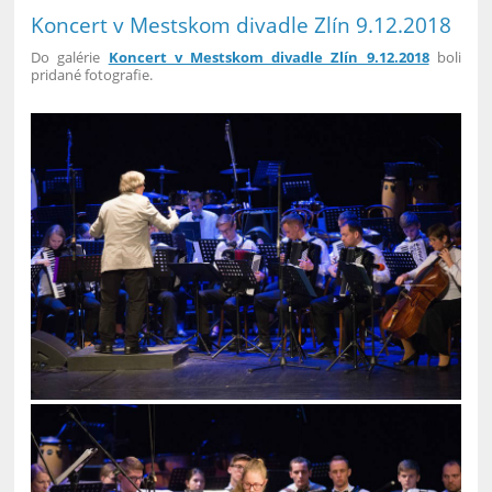
Koncert v Mestskom divadle Zlín 9.12.2018
Do galérie
Koncert v Mestskom divadle Zlín 9.12.2018
boli
pridané fotografie.