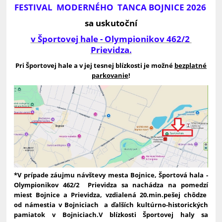
FESTIVAL MODERNÉHO TANCA BOJNICE 2026
sa uskutoční
v Športovej hale - Olympionikov 462/2
Prievidza.
Pri Športovej hale a v jej tesnej blízkosti je možné
bezplatné
parkovanie
!
*V prípade záujmu návštevy mesta Bojnice, Športová hala -
Olympionikov 462/2 Prievidza sa nachádza na pomedzí
miest Bojnice a Prievidza, vzdialená 20.min.pešej chôdze
od námestia v Bojniciach a ďalších kultúrno-historických
pamiatok v Bojniciach.V blízkosti Športovej haly sa