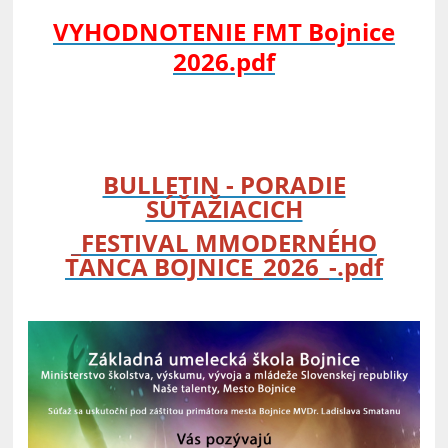
VYHODNOTENIE FMT Bojnice
2026.pdf
BULLETIN - PORADIE
SÚŤAŽIACICH
_FESTIVAL MMODERNÉHO
TANCA BOJNICE_2026_-.pdf