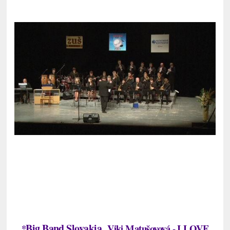
Big Band Slovakia ,
*
Viki Matušovová - I LOVE