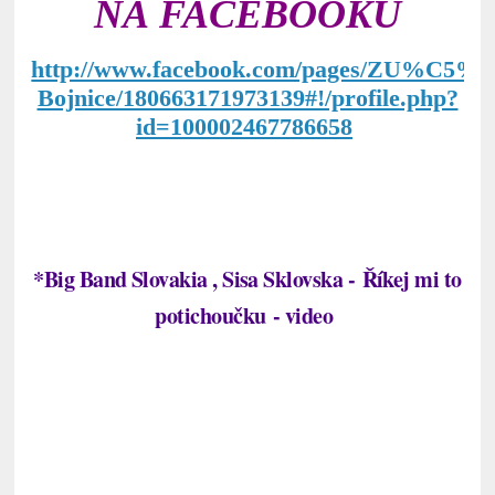
NA FACEBOOKU
http://www.facebook.com/pages/ZU%C5%A
Bojnice/180663171973139#!/profile.php?
id=100002467786658
*
Big Band Slovakia
, Sisa Sklovska -
Říkej mi to
potichoučku - video