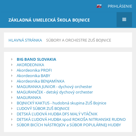
PRIHLÁSENIE
ZÁKLADNÁ UMELECKÁ ŠKOLA BOJNICE
HLAVNÁ STRÁNKA
SÚBORY A ORCHESTRE ZUŠ BOJNICE
Súbory
BIG BAND SLOVAKIA
a
AKORDEONIKA
orchestre
Akordeonika PROFI
Akordeonika BABY
ZUŠ
Akordeonika BENJAMÍNKA
Bojnice
MAGURANKA JUNIOR - dychový orchester
MAGURANČEK - detský dychový orchester
MAGURANKA
BOJNICKÝ KAKTUS - hudobná skupina ZUŠ Bojnice
ĽUDOVÝ SÚBOR ZUŠ BOJNICE
DETSKÁ ĽUDOVÁ HUDBA DFS MALÝ VTÁČNIK
DETSKÁ ĽUDOVÁ HUDBA spod ROKOŠA NITRIANSKE RUDNO
SÚBOR BICÍCH NÁSTROJOV a SÚBOR POPULÁRNEJ HUDBY