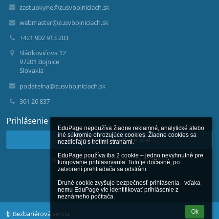
zastupkyne@zusvbojniciach.sk
webmaster@zusvbojniciach.sk
+421 902 913 203
Sládkovičova 12
97201 Bojnice
Slovakia
podatelna@zusvbojniciach.sk
361 26 837
Prihlásenie
EduPage nepoužíva žiadne reklamné, analytické alebo 
iné súkromie ohrozujúce cookies. Žiadne cookies sa 
Prihlásiť sa cez EduPage účet
nezdieľajú s tretími stranami.

EduPage používa iba 2 cookie – jedno nevyhnutné pre 
Neviem prihlasovacie meno alebo heslo
fungovanie prihlasovania. Toto je dočasné, po 
zatvorení prehliadača sa odstráni.

Druhé cookie zvyšuje bezpečnosť prihlásenia - vďaka 
nemu EduPage vie identifikovať prihlásenie z 
neznámeho počítača.
Ok
Bezbariérová verzia