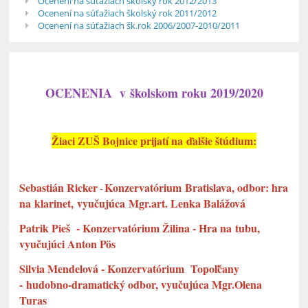
Ocenení na súťažiach školský rok 2012/2013
Ocenení na súťažiach školský rok 2011/2012
Ocenení na súťažiach šk.rok 2006/2007-2010/2011
OCENENIA v školskom roku 2019/2020
Žiaci ZUŠ Bojnice prijatí na ďalšie štúdium:
Sebastián Ricker
Konzervatórium
Bratislava, odbor: hra
-
na klarinet, vyučujúca Mgr.art. Lenka Balážová
Patrik Pieš - Konzervatórium Žilina - Hra na tubu,
vyučujúci Anton P
ö
s
Silvia Mendelová - Konzervatórium Topoľčany
-
hudobno-dramatický odbor, vyučujúca Mgr.Olena
Turas