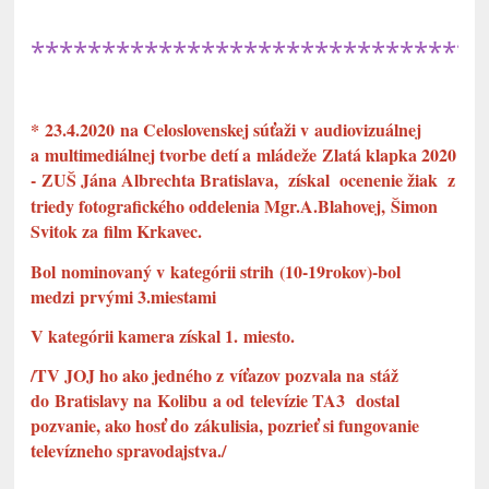
********************************
*
23.4.2020
na Celoslovenskej súťaži v audiovizuálnej
a multimediálnej tvorbe detí a mládeže
Zlatá klapka 2020
-
ZUŠ Jána Albrechta Bratislava, získal ocenenie žiak
z
triedy fotografického oddelenia Mgr.A.Blahovej, Šimon
Svitok za film Krkavec.
Bol nominovaný v kategórii strih (10-19rokov)-bol
medzi prvými 3.miestami
V kategórii kamera získal 1. miesto.
/TV JOJ ho ako jedného z víťazov pozvala na stáž
do Bratislavy na Kolibu a od televízie TA3 dostal
pozvanie, ako hosť do zákulisia, pozrieť si fungovanie
televízneho spravodajstva./