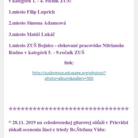
v kategórii 1. - 4. ročník ZUŠ:
1.miesto Filip Luprich
2.miesto Simona Adamcová
3.miesto Matúš Lukáč
1.miesto ZUŠ Bojnice - elokované pracovisko Nitrianske
Rudno v kategórii 5. - 9.ročník ZUŠ
link:
http://zusbojnice.edupage.org/photos/?
photo=album&gallery=505
********************************
* 28.11. 2019 na celoslovenskej gitarovej súťaži v Prievidzi
získali ocenenia žiaci z triedy Bc.Štefana Vidu: