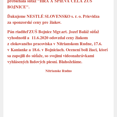
prebiehala súťaž "HRÁ A SPIEVA CELÁ ZUŠ
BOJNICE".
Ďakujeme NESTLÉ SLOVENSKO s. r. o. Prievidza
za sponzorské ceny pre žiakov.
Pán riaditeľ ZUŠ Bojnice Mgr.art. Jozef Baláž súťaž
vyhodnotil a 11.6.2020 odovzdal ceny žiakom
z elokovaného pracoviska v Nitrianskom Rudne, 17.6.
v Kanianke a 18.6. v Bojniciach. Ocenení boli žiaci, ktorí
sa zapojili do súťaže, so svojimi videonahrávkami
vyhlásených ľudových piesní. Blahoželáme.
Nitrianske Rudno