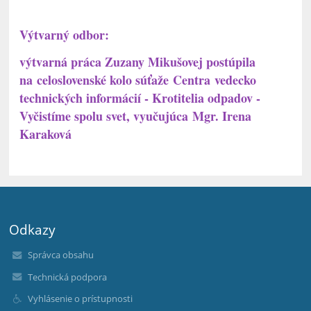
Výtvarný odbor:
výtvarná práca Zuzany Mikušovej postúpila
na celoslovenské kolo súťaže Centra vedecko
technických informácií - Krotitelia odpadov -
Vyčistíme spolu svet, vyučujúca Mgr. Irena
Karaková
Odkazy
Správca obsahu
Technická podpora
Vyhlásenie o prístupnosti