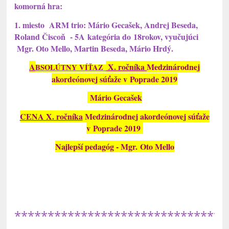
komorná hra:
1. miesto ARM trio: Mário Gecašek, Andrej Beseda,
Roland Čiscoň - 5A kategória do 18rokov, vyučujúci
Mgr. Oto Mello, Martin Beseda, Mário Hrdý.
A
X. ročníka
Medzinárodnej
BSOLÚTNY VÍŤAZ
akordeónovej súťaže v Poprade 2019
Mário Gecašek
CENA X. ročníka
Medzinárodnej akordeónovej súťaže
v Poprade 2019
Najlepší pedagóg - Mgr. Oto Mello
********************************