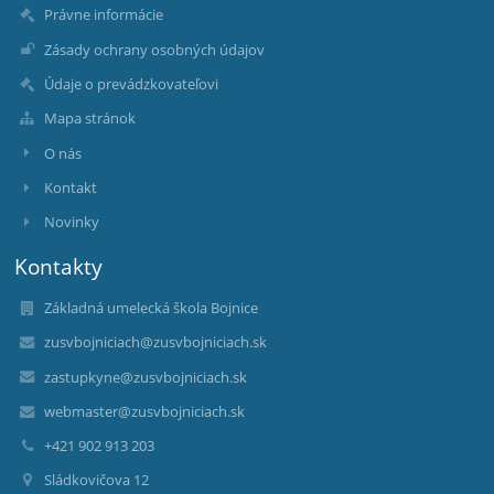
Právne informácie
Zásady ochrany osobných údajov
Údaje o prevádzkovateľovi
Mapa stránok
O nás
Kontakt
Novinky
Kontakty
Základná umelecká škola Bojnice
zusvbojniciach@zusvbojniciach.sk
zastupkyne@zusvbojniciach.sk
webmaster@zusvbojniciach.sk
+421 902 913 203
Sládkovičova 12