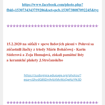
https://www.facebook.com/photo.php?
fbid=1530734343759286&set=pcb.1530738087092245&type=3
********************************
15.2.2020 na súťaži v speve ľudových piesni v Poluvsi sa
zúčastnili žiačky z triedy Márie Boháčovej - Karin
Súderová a Zoja Humajová, získali pamätné listy
a keramické plakety J.Strečanského
https://zusbojnice.edupage.org/photos/?
eqa=cGhvdG89Zm9ybXMvMzQwNzY%3D
********************************