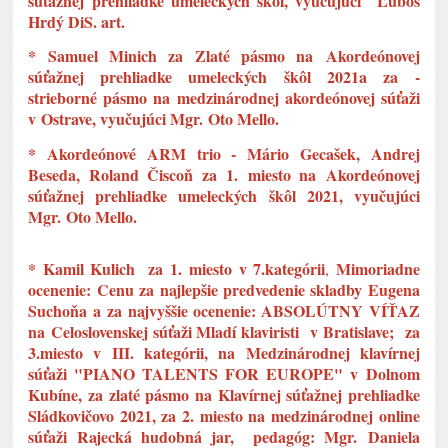
súťažnej prehliadke umeleckých škôl, vyučujúci Ľuboš
Hrdý DiS. art.
* Samuel Minich za Zlaté pásmo na Akordeónovej
súťažnej prehliadke umeleckých škôl 2021a za -
strieborné pásmo na medzinárodnej akordeónovej súťaži
v Ostrave, vyučujúci Mgr. Oto Mello.
* Akordeónové ARM trio - Mário Gecašek, Andrej
Beseda, Roland Čiscoň za 1. miesto na Akordeónovej
súťažnej prehliadke umeleckých škôl 2021, vyučujúci
Mgr. Oto Mello.
* Kamil Kulich
za 1. miesto v 7.kategórii
Mimoriadne
,
ocenenie: Cenu za najlepšie predvedenie skladby Eugena
Suchoňa
a za najvyššie ocenenie: ABSOLÚTNY VÍŤAZ
na Celoslovenskej súťaži Mladí klaviristi v Bratislave;
za
3.miesto v III. kategórii, na Medzinárodnej klavírnej
súťaži "PIANO TALENTS FOR EUROPE" v Dolnom
Kubíne, za
zlaté pásmo na Klavírnej súťažnej prehliadke
Sládkovičovo 2021, za
2. miesto na medzinárodnej online
súťaži Rajecká hudobná jar, pedagóg: Mgr. Daniela