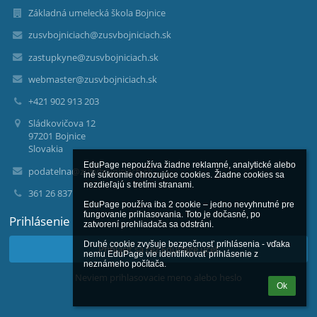
Základná umelecká škola Bojnice
zusvbojniciach@zusvbojniciach.sk
zastupkyne@zusvbojniciach.sk
webmaster@zusvbojniciach.sk
+421 902 913 203
Sládkovičova 12
97201 Bojnice
Slovakia
EduPage nepoužíva žiadne reklamné, analytické alebo 
podatelna@zusvbojniciach.sk
iné súkromie ohrozujúce cookies. Žiadne cookies sa 
nezdieľajú s tretími stranami.

361 26 837
EduPage používa iba 2 cookie – jedno nevyhnutné pre 
fungovanie prihlasovania. Toto je dočasné, po 
Prihlásenie
zatvorení prehliadača sa odstráni.

Druhé cookie zvyšuje bezpečnosť prihlásenia - vďaka 
Prihlásiť sa cez EduPage účet
nemu EduPage vie identifikovať prihlásenie z 
neznámeho počítača.
Neviem prihlasovacie meno alebo heslo
Ok