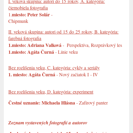
I. veková skupina: autori do 15 rokov, A. kategória:
čiernobiela fotografia
miesto: Peter Solár
1.
-
Chipmunk
II. veková skupina: autori od 15 do 25 rokov, B. kategória:
farebná fotografia
1.miesto: Adriana Valková
- Perspektíva, Rozprávkový les
1.miesto: Agáta Čurná
- Línie veku
Bez rozlíšenia veku, C. kategória: cykly a seriály
1. miesto: Agáta Čurná
- Nový začiatok I - IV
Bez rozlíšenia veku, D. kategória: experiment
Čestné uznanie: Michaela Hlásna
- Zafírový panter
Zoznam vystavených fotografií a autorov