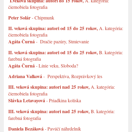
I.veková skupina: autori do 15 rokov,
A. kategória:
čiernobiela fotografia
Peter Solár
- Chipmunk
II. veková skupina: autori od 15 do 25 rokov,
A. kategória:
čiernobiela fotografia
Agáta Čurná
- Dračie pazúry, Stmievanie
II. veková skupina: autori od 15 do 25 rokov,
B. kategória:
farebná fotografia
Agáta Čurná
- Línie veku, Sloboda?
Adriana Valková
- Perspektíva, Rozprávkový les
III. veková skupina: autori nad 25 rokov,
A. kategória:
čiernobiela fotografia
Slávka Letavayová
- Priadkina kolíska
III. veková skupina: autori nad 25 rokov,
B. kategória:
farebná fotografia
Daniela Bezáková
- Pavúčí náhrdelník