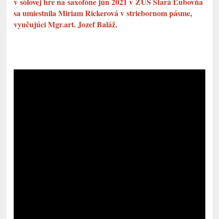
v sólovej hre na saxofóne jún 2021 v ZUŠ Stará Ľubovňa
sa umiestnila Miriam Rickerová v striebornom pásme,
vyučujúci Mgr.art. Jozef Baláž.