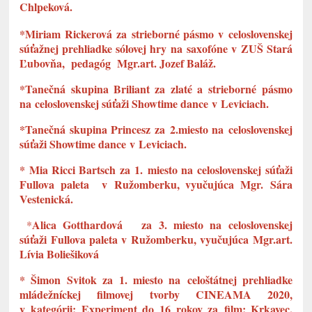
Chlpeková.
*Miriam Rickerová za strieborné pásmo v celoslovenskej
súťažnej prehliadke sólovej hry na saxofóne v ZUŠ Stará
Ľubovňa, pedagóg Mgr.art. Jozef Baláž.
*Tanečná skupina Briliant za zlaté a strieborné pásmo
na celoslovenskej súťaži Showtime dance v Leviciach.
*Tanečná skupina Princesz za 2.miesto na celoslovenskej
súťaži Showtime dance v Leviciach.
* Mia Ricci Bartsch za 1. miesto na celoslovenskej súťaži
Fullova paleta v Ružomberku, vyučujúca Mgr. Sára
Vestenická.
Alica Gotthardová za 3. miesto na celoslovenskej
*
súťaži Fullova paleta v Ružomberku, vyučujúca Mgr.art.
Lívia Boliešiková
* Šimon Svitok za 1. miesto na celoštátnej prehliadke
mládežníckej filmovej tvorby CINEAMA 2020,
v kategórii: Experiment do 16 rokov za film: Krkavec,