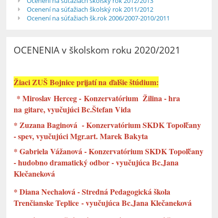
Ocenení na súťažiach školský rok 2012/2013
Ocenení na súťažiach školský rok 2011/2012
Ocenení na súťažiach šk.rok 2006/2007-2010/2011
OCENENIA v školskom roku 2020/2021
Žiaci ZUŠ Bojnice prijatí na ďalšie štúdium:
* Miroslav Herceg - Konzervatórium Žilina - hra
na gitare, vyučujúci Bc.Štefan Vida
* Zuzana Baginová - Konzervatórium SKDK Topoľčany
- spev, vyučujúci Mgr.art. Marek Bakyta
* Gabriela Vážanová - Konzervatórium SKDK Topoľčany
- hudobno dramatický odbor - vyučujúca Bc.Jana
Klečaneková
* Diana Nechalová - Stredná Pedagogická škola
Trenčianske Teplice - vyučujúca Bc.Jana Klečaneková