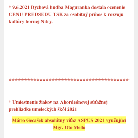
* 9.6.2021 Dychová hudba Maguranka dostala ocenenie
CENU PREDSEDU TSK za osobitný prínos k rozvoju
kultúry hornej Nitry.
*****************************************
* Umiestnenie žiakov na Akordeónovej súťažnej
prehliadke umeleckých škôl 2021
Mário Gecašek absolútny víťaz ASPUŠ 2021 vyučujúci
Mgr. Oto Mello