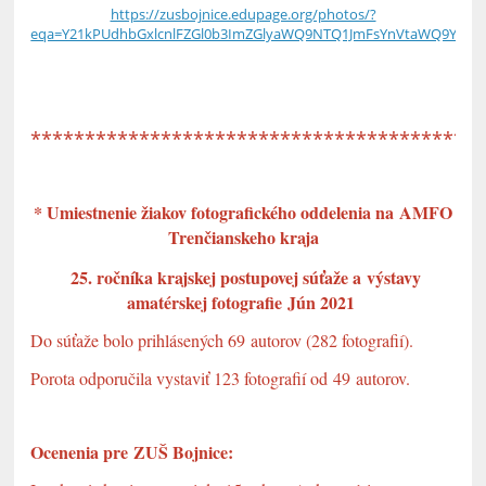
https://zusbojnice.edupage.org/photos/?
eqa=Y21kPUdhbGxlcnlFZGl0b3ImZGlyaWQ9NTQ1JmFsYnVtaWQ9YWx
*****************************************
* Umiestnenie žiakov fotografického oddelenia na AMFO
Trenčianskeho kraja
25. ročníka krajskej postupovej súťaže a výstavy
amatérskej fotografie Jún 2021
Do súťaže bolo prihlásených 69 autorov (282 fotografií).
Porota odporučila vystaviť 123 fotografií od 49 autorov.
Ocenenia pre ZUŠ Bojnice: