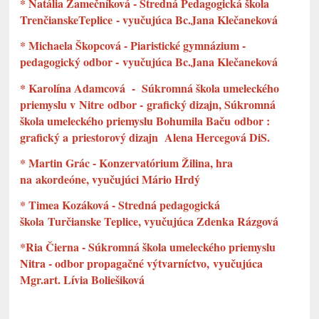
* Natália Zamečníková - Stredná Pedagogická škola
TrenčianskeTeplice - vyučujúca Bc.Jana Klečaneková
* Michaela Škopcová - Piaristické gymnázium -
pedagogický odbor - vyučujúca Bc.Jana Klečaneková
* Karolína Adamcová - Súkromná škola umeleckého
priemyslu v Nitre odbor - grafický dizajn, Súkromná
škola umeleckého priemyslu Bohumila Baču odbor :
grafický a priestorový dizajn Alena Hercegová DiS.
* Martin Grác - Konzervatórium Žilina, hra
na akordeóne, vyučujúci Mário Hrdý
* Timea Kozáková - Stredná pedagogická
škola Turčianske Teplice, vyučujúca Zdenka Rázgová
*Ria Čierna - Súkromná škola umeleckého priemyslu
Nitra - odbor propagačné výtvarníctvo, vyučujúca
Mgr.art. Lívia Boliešiková