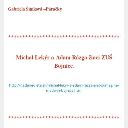
Gabriela Šimková –Páračky
*****************************************
Michal Lekýr a Adam Rázga žiaci ZUŠ
Bojnice
:
http://nadanedieta.sk/michal-lekyr-a-adam-razga-alebo-imagine-
made-in-bojnice.html
*****************************************