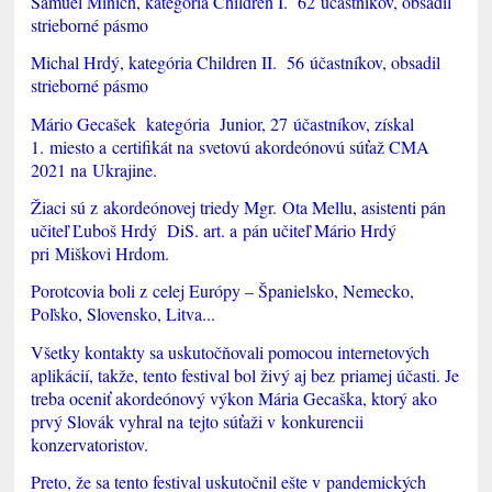
Samuel Minich, kategória Children I. 62 účastníkov, obsadil
strieborné pásmo
Michal Hrdý, kategória Children II. 56 účastníkov, obsadil
strieborné pásmo
Mário Gecašek kategória Junior, 27 účastníkov, získal
1. miesto a certifikát na svetovú akordeónovú súťaž CMA
2021 na Ukrajine.
Žiaci sú z akordeónovej triedy Mgr. Ota Mellu, asistenti pán
učiteľ Ľuboš Hrdý DiS. art. a pán učiteľ Mário Hrdý
pri Miškovi Hrdom.
Porotcovia boli z celej Európy – Španielsko, Nemecko,
Poľsko, Slovensko, Litva...
Všetky kontakty sa uskutočňovali pomocou internetových
aplikácií, takže, tento festival bol živý aj bez priamej účasti. Je
treba oceniť akordeónový výkon Mária Gecaška, ktorý ako
prvý Slovák vyhral na tejto súťaži v konkurencii
konzervatoristov.
Preto, že sa tento festival uskutočnil ešte v pandemických