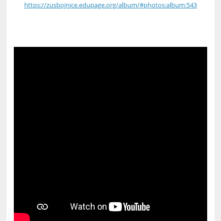
https://zusbojnice.edupage.org/album/#photos:album:543