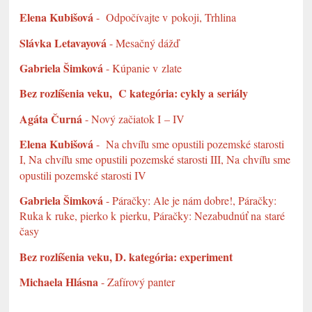
Elena Kubišová
- Odpočívajte v pokoji, Trhlina
Slávka Letavayová
- Mesačný dážď
Gabriela Šimková
- Kúpanie v zlate
Bez rozlíšenia veku, C kategória: cykly a seriály
Agáta Čurná
- Nový začiatok I – IV
Elena Kubišová
- Na chvíľu sme opustili pozemské starosti
I, Na chvíľu sme opustili pozemské starosti III, Na chvíľu sme
opustili pozemské
starosti IV
Gabriela Šimková
- Páračky: Ale je nám dobre!, Páračky:
Ruka k ruke, pierko k pierku, Páračky: Nezabudnúť na staré
časy
Bez rozlíšenia veku, D. kategória: experiment
Michaela Hlásna
- Zafírový panter