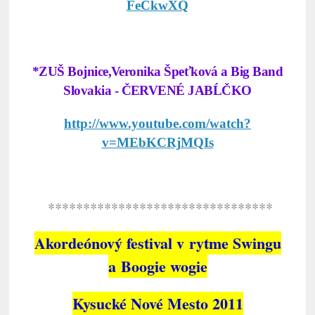
FeCkwXQ
*ZUŠ Bojnice,Veronika Špeťková a Big Band
Slovakia - ČERVENÉ JABĹČKO
http://www.youtube.com/watch?
v=MEbKCRjMQIs
********************************
Akordeónový festival v rytme Swingu
a Boogie wogie
Kysucké Nové Mesto 2011