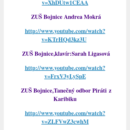
v=XhDUtw1CEAA
ZUŠ Bojnice Andrea Mokrá
http://www.youtube.com/watch?
v=KTrHQd3kz3U
ZUŠ Bojnice,klavír:Sarah Ligasová
http://www.youtube.com/watch?
v=FrxV3yLySpE
ZUŠ Bojnice,Tanečný odbor Piráti z
Karibiku
http://www.youtube.com/watch?
v=ZLFVwZ3cwhM