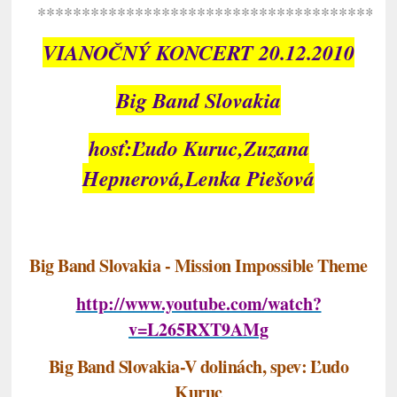
****************************************
VIANOČNÝ KONCERT 20.12.2010
Big Band Slovakia
hosť:Ľudo Kuruc,Zuzana
Hepnerová,Lenka Piešová
Big Band Slovakia - Mission Impossible Theme
http://www.youtube.com/watch?
v=L265RXT9AMg
Big Band Slovakia-V dolinách, spev: Ľudo
Kuruc