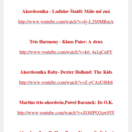
Akordeonika - Ladislav Štaidl: Málo mě zná
http://www.youtube.com/watch?v=fg-L2S0MBmA
Trio Harmony - Klaus Paier: A deux
http://www.youtube.com/watch?v=k6_4a1qCu8Y
Akordeonika Baby- Dexter Holland: The Kids
http://www.youtube.com/watch?v=Z-gCAsU8bh8
Martins trio-akordeón,Pawel Baranek: Its O.K.
http://www.youtube.com/watch?v=ZOHPQ2qwFIY