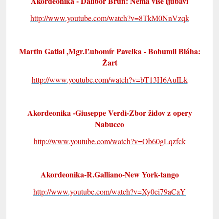
Akordeonika - Dalibor Brun: Nema više ljubavi
http://www.youtube.com/watch?v=8TkM0NnVzqk
Martin Gatial ,Mgr.Ľubomír Pavelka - Bohumil Bláha:
Žart
http://www.youtube.com/watch?v=bT13H6AuILk
Akordeonika -Giuseppe Verdi-Zbor židov z opery
Nabucco
http://www.youtube.com/watch?v=Ob60gLqzfck
Akordeonika-R.Galliano-New York-tango
http://www.youtube.com/watch?v=Xy0ei79aCaY