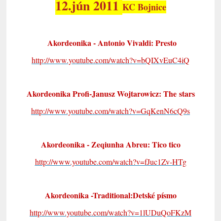
12.jún 2011
KC Bojnice
Akordeonika - Antonio Vivaldi: Presto
http://www.youtube.com/watch?v=bQIXvEuC4iQ
Akordeonika Profi-Janusz Wojtarowicz: The stars
http://www.youtube.com/watch?v=GqKenN6cQ9s
Akordeonika - Zeqiunha Abreu: Tico tico
http://www.youtube.com/watch?v=fJuc1Zv-HTg
Akordeonika -Traditional:Detské písmo
http://www.youtube.com/watch?v=1lUDuQoFKzM