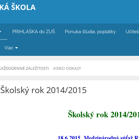
KÁ ŠKOLA
PRIHLÁŠKA do ZUŠ
Ponuka štúdia, poplatky
Učitel
Viac
KAŽDODENNÉ ZÁLEŽITOSTI
VIDEO ODKAZY
Školský rok 2014/2015
Školský rok 2014/20
18.6.2015 Medzinárodná súťaž 