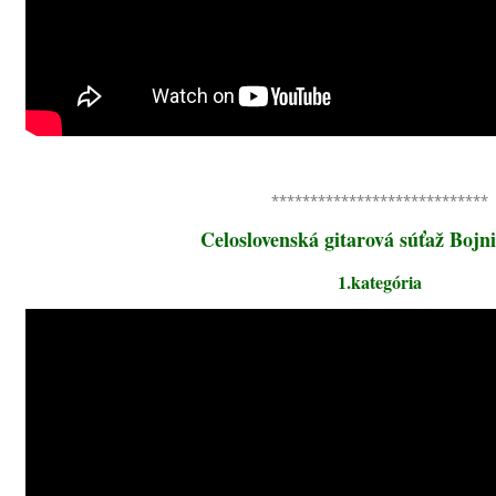
****************************
Celoslovenská gitarová súťaž Bojn
1.kategória