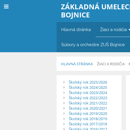
ZÁKLADNÁ UMELEC
BOJNICE
Hlavná stránka
Žiaci a rodičia
Súbory a orchestre ZUŠ Bojnice
HLAVNÁ STRÁNKA
ŽIACI A RODIČIA
Video
Školský rok 2025/2026
Školský rok 2024/2025
odkazy
Školský rok 2023/2024
Školský rok 2022/2023
Školský rok 2021/2022
Školský rok 2020/2021
Školský rok 2019/2020
Školský rok 2018/2019
Školský rok 2017/2018
Školský rok 2016/2017