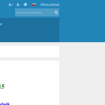
+
-
PRIHLÁSENIE
ia
15
Rybnik