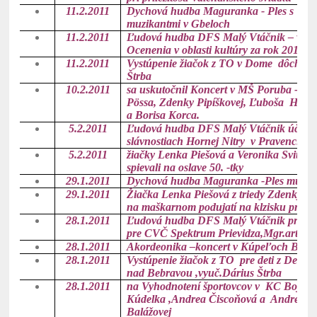
11.2.2011
Dychová hudba Maguranka - Ples s Vl
muzikantmi v Gbeloch
11.2.2011
Ľudová hudba DFS Malý Vtáčnik – vyst
Ocenenia v oblasti kultúry za rok 2010 v
11.2.2011
Vystúpenie žiačok z TO v Dome dôchodco
Štrba
10.2.2011
sa uskutočnil Koncert v MŠ Poruba - účin
Pössa, Zdenky Pipíškovej, Ľuboša Hrdé
a Borisa Korca.
5.2.2011
Ľudová hudba DFS Malý Vtáčnik účink
slávnostiach Hornej Nitry v Pravenci
5.2.2011
žiačky Lenka Piešová a Veronika Svitková
spievali na oslave 50. -tky
29.1.2011
Dychová hudba Maguranka -Ples muzika
29.1.2011
Žiačka Lenka Piešová z triedy Zdenky Pip
na maškarnom podujatí na klzisku pri O
28.1.2011
Ľudová hudba DFS Malý Vtáčnik pripra
pre CVČ Spektrum Prievidza,Mgr.art J.S
28.1.2011
Akordeonika –koncert v Kúpeľoch Bojni
28.1.2011
Vystúpenie žiačok z TO pre deti z Dets
nad Bebravou ,vyuč.Dárius Štrba
28.1.2011
na Vyhodnotení športovcov v KC Bojnice
Kúdelka ,Andrea Čiscoňová a Andrea Mo
Balážovej