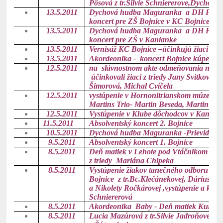
Pösová z tr.Silvie Schniererove,Dychové k
13.5.2011
Dychová hudba Maguranka a DH Fryštá
koncert pre ZŠ Bojnice v KC Bojnice
13.5.2011
Dychová hudba Maguranka a DH Fryštá
koncert pre ZŠ v Kanianke
13.5.2011
Vernisáž KC Bojnice –účinkujú žiaci z tr
13.5.2011
Akordeonika - koncert Bojnice kúpele
12.5.2011
na slávnostnom akte odmeňovania na O
účinkovali žiaci z triedy Jany Svitkovej:
Šimorová, Michal Cvíčela
12.5.2011
vystúpenie v Hornonitrianskom múzeu v 
Martins Trio-
Martin Beseda, Martin Kršá
12.5.2011
Vystúpenie v Klube dôchodcov v Kanian
11.5.2011
Absolventský koncert 2. Bojnice
10.5.2011
Dychová hudba Maguranka -Prievidza -
9.5.2011
Absolventský koncert 1. Bojnice
8.5.2011
Deň matiek v Lehote pod Vtáčnikom - v p
z triedy Mariána Chlpeka
8.5.2011
Vystúpenie žiakov tanečného odboru na Fe
Bojnice z tr.Bc.Klečánekovej, Dáriusa Š
a Nikolety Ročkárovej ,vystúpenie a konf
Schniererová
8.5.2011
Akordeonika Baby - Deň matiek Kultúrn
8.5.2011
Lucia Mazúrová z tr.Silvie Jadroňovej – 