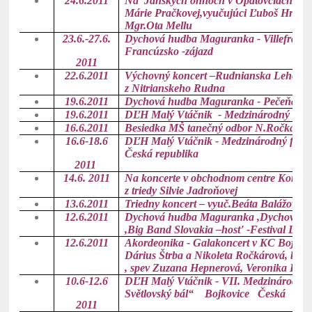
24.6.2011
Na Jánskych ohňoch v Opatovciach nad Ni
Márie Pračkovej,vyučujúci Ľuboš Hrdý ,ž
Mgr.Ota Mellu
23.6.-27.6.
Dychová hudba Maguranka - Villefranch
Francúzsko -zájazd
2011
22.6.2011
Výchovný koncert –Rudnianska Lehota –v
z Nitrianskeho Rudna
19.6.2011
Dychová hudba Maguranka - Pečeňady
19.6.2011
DĽH Malý Vtáčnik - Medzinárodný folkló
16.6.2011
Besiedka MŠ tanečný odbor N.Ročkárov
16.6-18.6
DĽH Malý Vtáčnik - Medzinárodný folkl
Česká republika
2011
14.6. 2011
Na koncerte v obchodnom centre Korzo 
z triedy Silvie Jadroňovej
13.6.2011
Triedny koncert – vyuč.Beáta Balážová ,
12.6.2011
Dychová hudba Maguranka ,
Dychová h
,
Big Band Slovakia –hosť -Festival DH v
12.6.2011
Akordeonika - Galakoncert v KC Bojnice,
Dárius Štrba a Nikoleta Ročkárová, bici
, spev Zuzana Hepnerová, Veronika Hepne
10.6-12.6
DĽH Malý Vtáčnik - VII. Medzinárodný fo
Světlovský bál“ Bojkovice Česká repu
2011