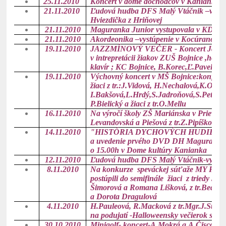
25.11.2010
Koncert v dome dôchodcov v Kanianke
21.11.2010
Ľudová hudba DFS Malý Vtáčnik –vystúp
Hviezdička z Hriňovej
21.11.2010
Maguranka Junior vystupovala v KD La
21.11.2010
Akordeonika –vystúpenie v Kocúranoch
19.11.2010
JAZZMÍNOVÝ VEČER - Koncert Jazzove
v intrepretácii žiakov ZUŠ Bojnice ,
hosť 
klavír ; KC Bojnice, B.Korec,Ľ.Pavelka
19.11.2010
Výchovný koncert v MŠ Bojnice:
konfer.
žiaci z tr.:J.Vidová, H.Nechalová,K.Ondo
I.Bakšová,L.Hrdý,S.Jadroňová,S.Petáko
P.Bielický a žiaci z tr.O.Mellu
16.11.2010
Na výročí školy ZŠ Mariánska v Prievidzi
Levandovská a Piešová z tr.Z.Pipíškovej
14.11.2010
"HISTÓRIA DYCHOVÝCH HUDIEB 
a uvedenie prvého DVD DH Maguran
o 15.00h v Dome kultúry Kanianka
12.11.2010
Ľudová hudba DFS Malý Vtáčnik-vystúp
8.11.2010
Na konkurze speváckej súťaže MY POPS
postúpili do semifinále žiaci z triedy Jan
Šimorová a Romana Lišková, z tr.Beáty B
a Dorota Dragulová
4.11.2010
H.Pauleová, R.Macková z tr.Mgr.J.Strme
na podujatí -Halloweensky večierok s Y
30.10.2010
Minigolf- koncert-
A.Mokrá a A.Čiscoňová