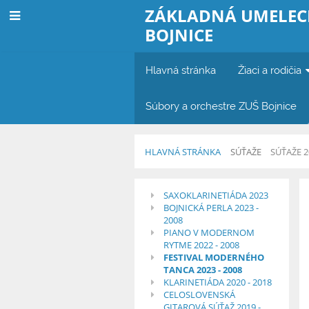
ZÁKLADNÁ UMELEC
BOJNICE
Hlavná stránka
Žiaci a rodičia
Súbory a orchestre ZUŠ Bojnice
HLAVNÁ STRÁNKA
SÚŤAŽE
SÚŤAŽE 2
Súťaže
SAXOKLARINETIÁDA 2023
BOJNICKÁ PERLA 2023 -
2023-
2008
PIANO V MODERNOM
08
RYTME 2022 - 2008
FESTIVAL MODERNÉHO
TANCA 2023 - 2008
KLARINETIÁDA 2020 - 2018
CELOSLOVENSKÁ
GITAROVÁ SÚŤAŽ 2019 -