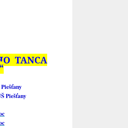
HO TANCA
“
 Piešťany
UŠ Piešťany
oc
oc