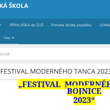
KÁ ŠKOLA
PRIHLÁŠKA do ZUŠ
Ponuka štúdia, poplatky
Učitel
Viac
023-08
FESTIVAL MODERNÉHO TANCA 2023
„FESTIVAL MODERNÉ
BOJNICE
2023“