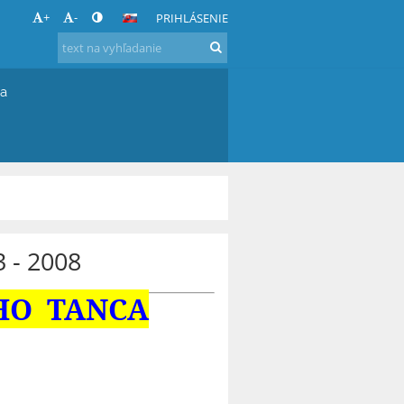
+
-
PRIHLÁSENIE
ia
 - 2008
HO TANCA