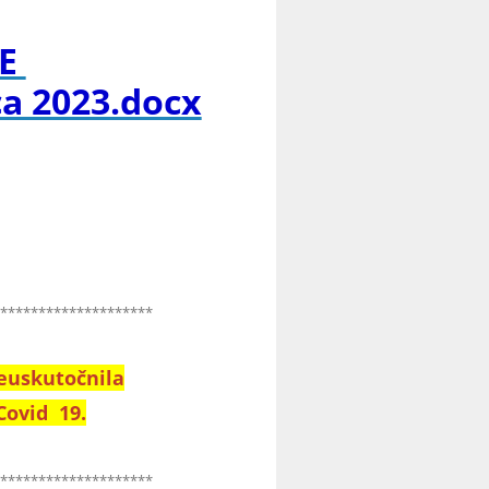
IE
a 2023.docx
*********************
neuskutočnila
Covid 19.
*********************