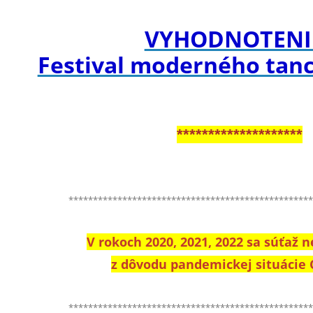
VYHODNOTEN
Festival moderného tanc
********************
*************************************************
V rokoch 2020, 2021, 2022 sa súťaž 
z dôvodu pandemickej situácie 
*************************************************