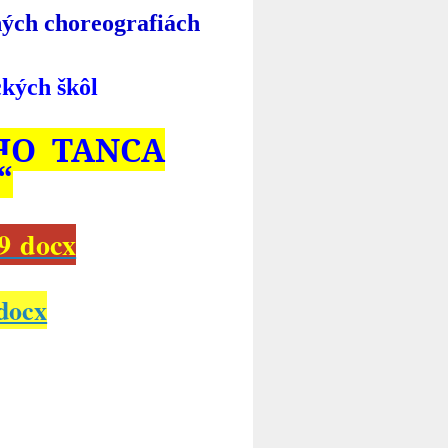
ných choreografiách
kých škôl
HO TANCA
“
 docx
docx