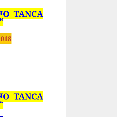
HO TANCA
“
018
HO TANCA
“