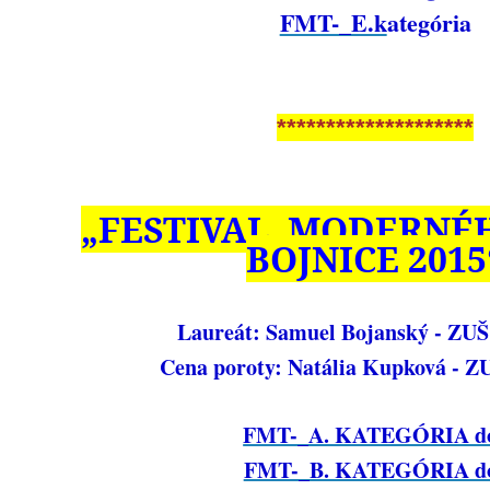
FMT-_E.k
ategória
********************
„FESTIVAL MODERNÉ
BOJNICE 2015
Laureát: Samuel Bojanský - ZUŠ
Cena poroty: Natália Kupková - Z
FMT-_A. KATEGÓRIA d
FMT-_B. KATEGÓRIA d