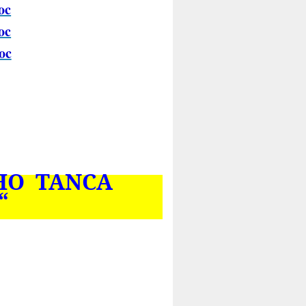
oc
oc
oc
HO TANCA
“