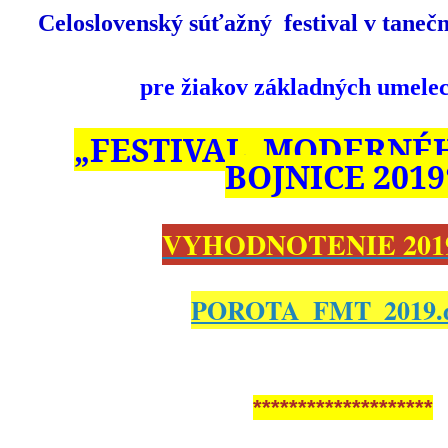
Celoslovenský súťažný festival v taneč
pre žiakov základných umelec
„FESTIVAL MODERNÉ
BOJNICE 2019
VYHODNOTENIE 2019
POROTA_FMT_2019.
********************