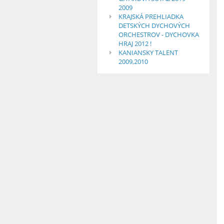
2009
KRAJSKÁ PREHLIADKA
DETSKÝCH DYCHOVÝCH
ORCHESTROV - DYCHOVKA
HRAJ 2012 !
KANIANSKY TALENT
2009,2010