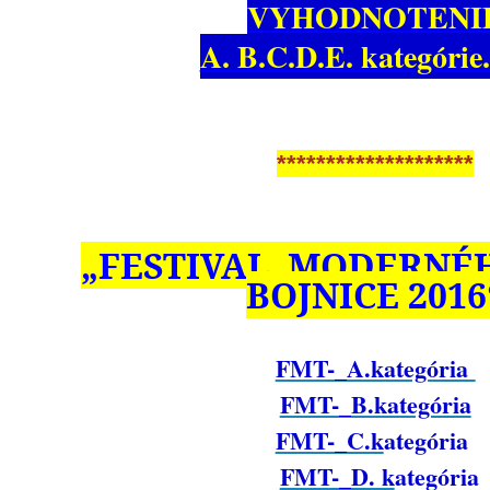
VYHODNOTENI
A. B.C.D.E. kategórie
********************
„FESTIVAL MODERNÉ
BOJNICE 2016
FMT-_A.kategória
FMT-_B.kategória
FMT-_C.k
ategória
FMT-_D. k
ategória