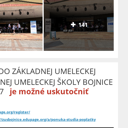
141
 DO ZÁKLADNEJ UMELECKEJ
NEJ UMELECKEJ ŠKOLY BOJNICE
27
je možné uskutočniť
ge.org/register/
//zusbojnice.edupage.org/a/ponuka-studia-poplatky