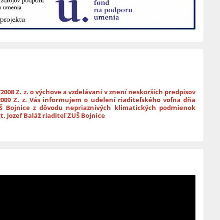
/2008 Z. z. o výchove a vzdelávaní v znení neskorších predpisov
/2009 Z. z. Vás informujem o udelení riaditeľského voľna dňa
ZUŠ Bojnice z dôvodu nepriaznivých klimatických podmienok
t. Jozef Baláž riaditeľ ZUŠ Bojnice