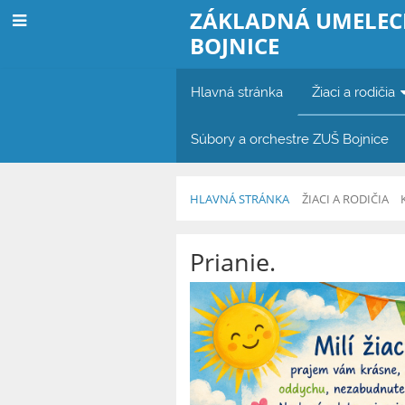
ZÁKLADNÁ UMELEC
BOJNICE
Hlavná stránka
Žiaci a rodičia
Súbory a orchestre ZUŠ Bojnice
HLAVNÁ STRÁNKA
ŽIACI A RODIČIA
Novinky
Prianie.