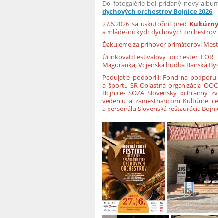
Do fotogalérie bol pridaný nový alb
dychových orchestrov Bojnice 2026
.
27.6.2026 sa uskutočnil pred
Kultúrn
a mládežníckych dychových orchestrov 
Ďakujeme za príhovor primátorovi Mest
Účinkovali:Festivalový orchester FOR
Maguranka, Vojenská hudba Banská Byst
Podujatie podporili: Fond na podpor
a športu SR-Oblastná organizácia OOC
Bojnice- SOZA Slovenský ochranný zv
vedeniu a zamestnancom Kultúrne centr
a personálu Slovenská reštaurácia Bojni