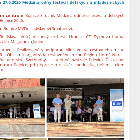
um
27.6.2026 Medzinárodný festival detských a mládežníckych
ym centrom
Bojnice 3.ročník Medzinárodného festivalu detských
Bojnice 2026.
o Bojnice MVDr. Ladislavovi Smatanovi.
 Bratislava, Velký dechový orchestr Hranice CZ, Dychová hudba
rica, Maguranka Junior
u umenia,
Realizované s podporou Ministerstva cestovného ruchu
R - Oblastná organizácia cestovného ruchu Región Horná Nitra -
äz autorský- Svethudby - Hudobné nástroje PrievidzaĎakujeme
um Bojnice, pri príprave a realizácii podujatia, tiež majiteľom
ce.