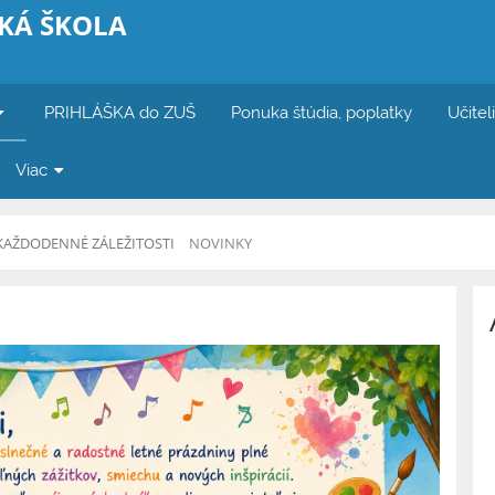
KÁ ŠKOLA
PRIHLÁŠKA do ZUŠ
Ponuka štúdia, poplatky
Učitel
Viac
KAŽDODENNÉ ZÁLEŽITOSTI
NOVINKY