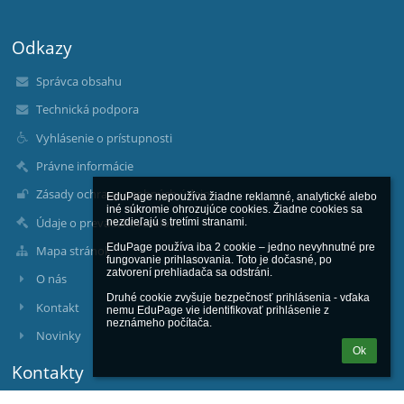
Odkazy
Správca obsahu
Technická podpora
Vyhlásenie o prístupnosti
Právne informácie
Zásady ochrany osobných údajov
EduPage nepoužíva žiadne reklamné, analytické alebo 
iné súkromie ohrozujúce cookies. Žiadne cookies sa 
Údaje o prevádzkovateľovi
nezdieľajú s tretími stranami.

EduPage používa iba 2 cookie – jedno nevyhnutné pre 
Mapa stránok
fungovanie prihlasovania. Toto je dočasné, po 
zatvorení prehliadača sa odstráni.

O nás
Druhé cookie zvyšuje bezpečnosť prihlásenia - vďaka 
Kontakt
nemu EduPage vie identifikovať prihlásenie z 
neznámeho počítača.
Novinky
Ok
Kontakty