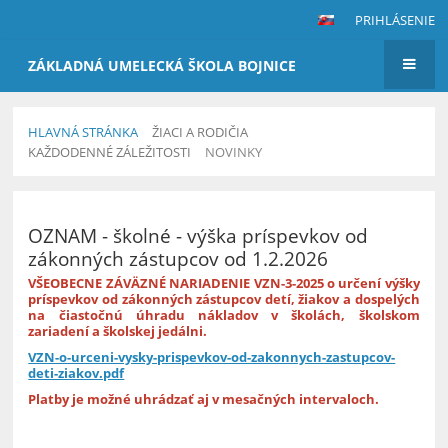
PRIHLÁSENIE
ZÁKLADNÁ UMELECKÁ ŠKOLA BOJNICE
HLAVNÁ STRÁNKA
ŽIACI A RODIČIA
KAŽDODENNÉ ZÁLEŽITOSTI
NOVINKY
Novinky
OZNAM - školné - výška príspevkov od
zákonných zástupcov od 1.2.2026
VŠEOBECNE ZÁVÄZNÉ NARIADENIE VZN-3-2025 o určení výšky
príspevkov od zákonných zástupcov detí, žiakov a dospelých
na čiastočnú úhradu nákladov v školách, školskom
zariadení a školskej jedálni.
VZN-o-urceni-vysky-prispevkov-od-zakonnych-zastupcov-
deti-ziakov.pdf
Platby je možné uhrádzať aj v mesačných intervaloch.