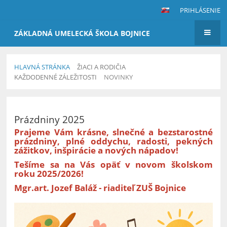
PRIHLÁSENIE
ZÁKLADNÁ UMELECKÁ ŠKOLA BOJNICE
HLAVNÁ STRÁNKA
ŽIACI A RODIČIA
KAŽDODENNÉ ZÁLEŽITOSTI
NOVINKY
Novinky
Prázdniny 2025
Prajeme Vám krásne, slnečné a bezstarostné
prázdniny, plné oddychu, radosti, pekných
zážitkov, inšpirácie a nových nápadov!
Tešíme sa na Vás opäť v novom školskom
roku 2025/2026!
Mgr.art. Jozef Baláž - riaditeľ ZUŠ Bojnice