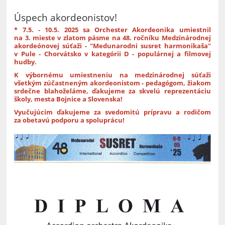
Úspech akordeonistov!
* 7.5. - 10.5. 2025 sa Orchester Akordeonika umiestnil
na 3. mieste v zlatom pásme na 48. ročníku Medzinárodnej
akordeónovej súťaži - "Medunarodni susret harmonikaša"
v Pule - Chorvátsko v kategórii D - populárnej a filmovej
hudby.
K výbornému umiestneniu na medzinárodnej súťaži
všetkým zúčastneným akordeonistom - pedagógom, žiakom
srdečne blahoželáme, ďakujeme za skvelú reprezentáciu
školy, mesta Bojnice a Slovenska!
Vyučujúcim ďakujeme za svedomitú prípravu a rodičom
za obetavú podporu a spoluprácu!