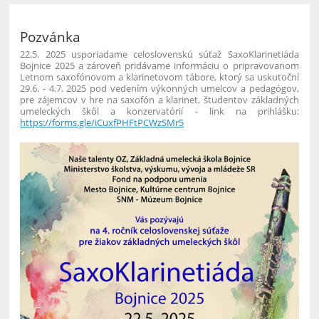
Pozvánka
22.5. 2025 usporiadame celoslovenskú súťaž SaxoKlarinetiáda
Bojnice 2025 a zároveň pridávame informáciu o pripravovanom
Letnom saxofónovom a klarinetovom tábore, ktorý
sa uskutoční
29.6. - 4.7. 2025 pod vedením výkonných umelcov a pedagógov,
pre zájemcov v hre na saxofón a klarinet, študentov základných
umeleckých škôl a konzervatórií - link na prihlášku:
https://forms.gle/iCuxfPHFtPCWzSMr5