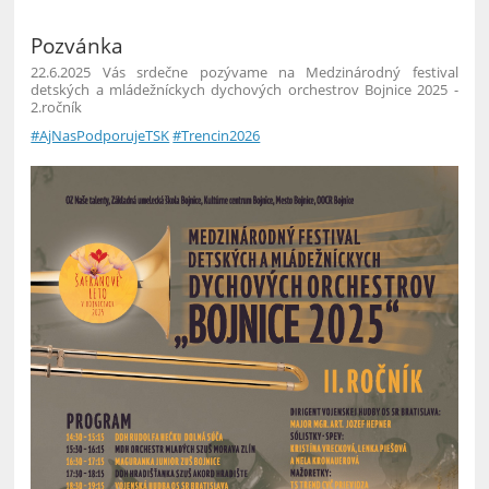
Pozvánka
22.6.2025 Vás srdečne pozývame na Medzinárodný festival
detských a mládežníckych dychových orchestrov Bojnice 2025 -
2.ročník
#AjNasPodporujeTSK
#Trencin2026