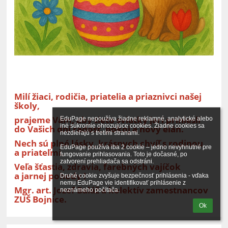
Milí žiaci, rodičia, priatelia a priaznivci našej
školy,
prajeme Vám, aby tieto sviatky jari priniesli
EduPage nepoužíva žiadne reklamné, analytické alebo 
iné súkromie ohrozujúce cookies. Žiadne cookies sa 
do Vašich dní radosť, pokoj a nový elán.
nezdieľajú s tretími stranami.

Nech sú plné lásky, krásnych chvíľ s rodinou
EduPage používa iba 2 cookie – jedno nevyhnutné pre 
a priateľmi.
fungovanie prihlasovania. Toto je dočasné, po 
zatvorení prehliadača sa odstráni.

Veľa šťastia, zdravia, farebných vajíčok
a jarnej pohody !
Druhé cookie zvyšuje bezpečnosť prihlásenia - vďaka 
nemu EduPage vie identifikovať prihlásenie z 
Mgr. art. Jozef Baláž a kolektív zamestnancov
neznámeho počítača.
ZUŠ Bojnice.
Ok