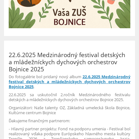
22.6.2025 Medzinárodný festival detských
a mládežníckych dychových orchestrov
Bojnice 2025
Do fotogalérie bol pridaný nový album
22.6.2025 Medzinárodný
festival detských a mládežníckych dychových orchestrov
Bojnice 2025
.
22.6.2025 sa uskutočnil 2.ročník Medzinárodného festivalu
detských a mládežníckych dychových orchestrov Bojnice 2025.
Organizátori: Naše talenty OZ, Základná umelecká škola Bojnice,
Kultúrne centrum Bojnice
Ďakujeme finančným partnerom:
- Hlavný partner projektu: Fond na podporu umenia - Festival bol
realizovaný vďaka podpore Európskeho hlavného mesta kultúry
Trenčín 2026 a Trenčianskeho samosprávneho kraja.