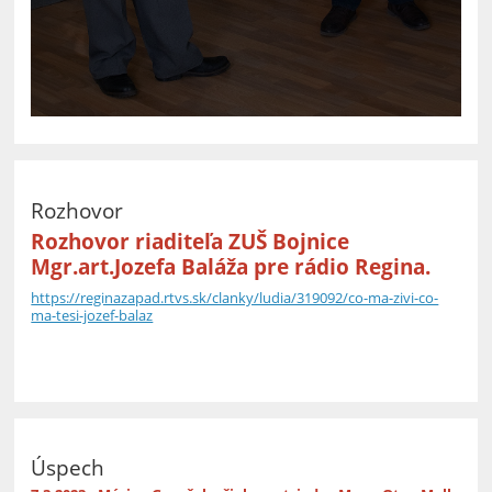
Rozhovor
Rozhovor riaditeľa ZUŠ Bojnice
Mgr.art.Jozefa Baláža pre rádio Regina.
https://reginazapad.rtvs.sk/clanky/ludia/319092/co-ma-zivi-co-
ma-tesi-jozef-balaz
Úspech