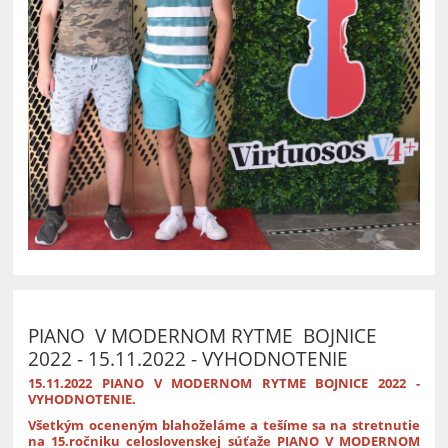
PIANO V MODERNOM RYTME BOJNICE
2022 - 15.11.2022 - VYHODNOTENIE
15.11.2022 PIANO V MODERNOM RYTME BOJNICE 2022 -
VYHODNOTENIE.
Všetkým oceneným blahoželáme a tešíme sa na stretnutie
na 15.ročniku celoslovenskej súťaže PIANO V MODERNOM