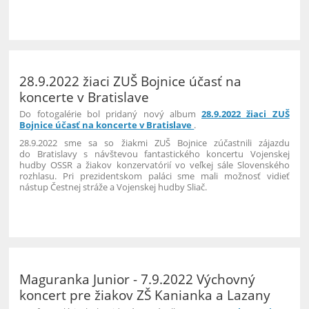
28.9.2022 žiaci ZUŠ Bojnice účasť na
koncerte v Bratislave
Do fotogalérie bol pridaný nový album
28.9.2022 žiaci ZUŠ
Bojnice účasť na koncerte v Bratislave
.
28.9.2022 sme sa so žiakmi ZUŠ Bojnice zúčastnili zájazdu
do Bratislavy s návštevou fantastického koncertu Vojenskej
hudby OSSR a žiakov konzervatórií vo veľkej sále Slovenského
rozhlasu. Pri prezidentskom paláci sme mali možnosť vidieť
nástup Čestnej stráže a Vojenskej hudby Sliač.
6
Maguranka Junior - 7.9.2022 Výchovný
koncert pre žiakov ZŠ Kanianka a Lazany