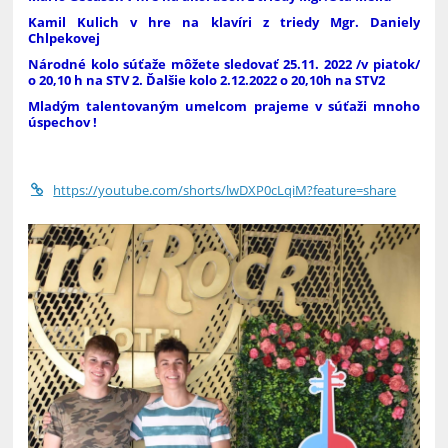
Kamil Kulich v hre na klavíri z triedy Mgr. Daniely
Chlpekovej
Národné kolo súťaže môžete sledovať 25.11. 2022 /v piatok/
o 20,10 h na STV 2. Ďalšie kolo 2.12.2022 o 20,10h na STV2
Mladým talentovaným umelcom prajeme v súťaži
mnoho
úspechov !
https://youtube.com/shorts/lwDXP0cLqiM?feature=share