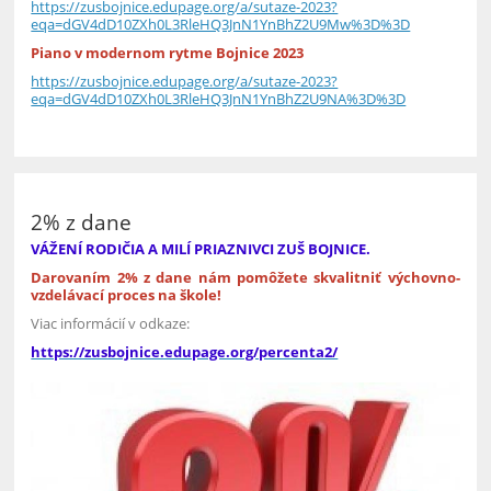
https://zusbojnice.edupage.org/a/sutaze-2023?
eqa=dGV4dD10ZXh0L3RleHQ3JnN1YnBhZ2U9Mw%3D%3D
Piano v modernom rytme Bojnice 2023
https://zusbojnice.edupage.org/a/sutaze-2023?
eqa=dGV4dD10ZXh0L3RleHQ3JnN1YnBhZ2U9NA%3D%3D
2% z dane
VÁŽENÍ RODIČIA A MILÍ PRIAZNIVCI ZUŠ BOJNICE.
Darovaním 2% z dane nám pomôžete skvalitniť výchovno-
vzdelávací proces na škole!
Viac informácií v odkaze:
https://zusbojnice.edupage.org/percenta2/