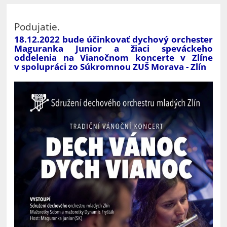
Podujatie.
18.12.2022 bude účinkovať dychový orchester
Maguranka Junior a žiaci speváckeho
oddelenia na Vianočnom koncerte v Zlíne
v spolupráci zo Súkromnou ZUŠ Morava - Zlín