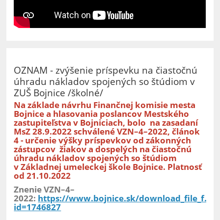
OZNAM - zvýšenie príspevku na čiastočnú
úhradu nákladov spojených so štúdiom v
ZUŠ Bojnice /školné/
Na základe návrhu Finančnej komisie mesta
Bojnice a hlasovania poslancov Mestského
zastupiteľstva v Bojniciach, bolo na zasadaní
MsZ 28.9.2022 schválené VZN–4–2022, článok
4 - určenie výšky príspevkov od zákonných
zástupcov žiakov a dospelých na čiastočnú
úhradu nákladov spojených so štúdiom
v Základnej umeleckej škole Bojnice. Platnosť
od 21.10.2022
Znenie VZN–4–
2022:
https://www.bojnice.sk/download_file_f.ph
id=1746827