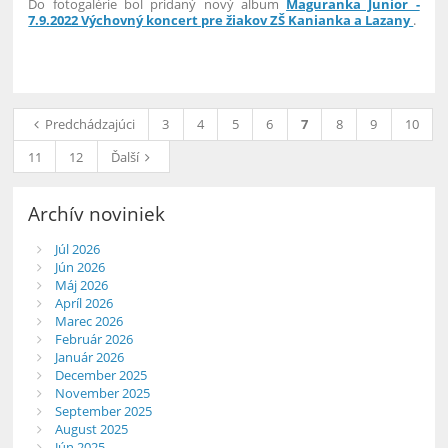
Do fotogalérie bol pridaný nový album
Maguranka Junior -
7.9.2022 Výchovný koncert pre žiakov ZŠ Kanianka a Lazany
.
28
Predchádzajúci
3
4
5
6
7
8
9
10
11
12
Ďalší
Archív noviniek
Júl 2026
Jún 2026
Máj 2026
Apríl 2026
Marec 2026
Február 2026
Január 2026
December 2025
November 2025
September 2025
August 2025
Jún 2025