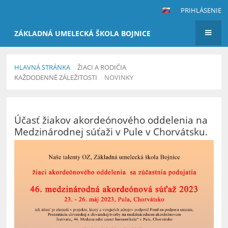
PRIHLÁSENIE
ZÁKLADNÁ UMELECKÁ ŠKOLA BOJNICE
HLAVNÁ STRÁNKA
ŽIACI A RODIČIA
KAŽDODENNÉ ZÁLEŽITOSTI
NOVINKY
Novinky
Účasť žiakov akordeónového oddelenia na
Medzinárodnej súťaži v Pule v Chorvátsku.