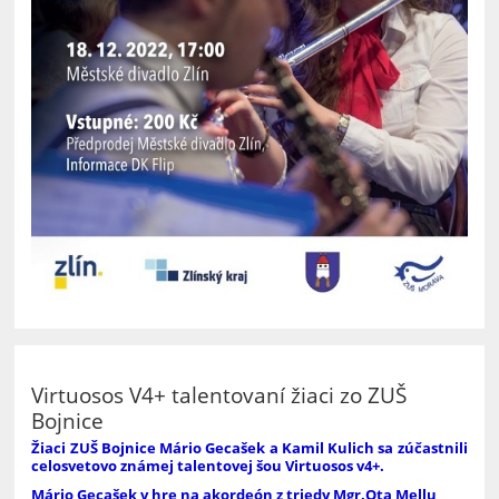
Virtuosos V4+ talentovaní žiaci zo ZUŠ
Bojnice
Žiaci ZUŠ Bojnice Mário Gecašek a Kamil Kulich sa zúčastnili
celosvetovo známej talentovej šou Virtuosos v4+.
Mário Gecašek v hre na akordeón z triedy Mgr.Ota Mellu