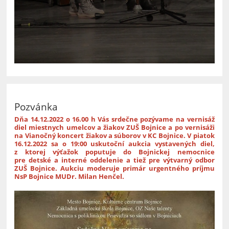
Pozvánka
Dňa 14.12.2022 o 16.00 h Vás srdečne pozývame na vernisáž
diel miestnych umelcov a žiakov ZUŠ Bojnice a po vernisáži
na Vianočný koncert žiakov a súborov v KC Bojnice.
V piatok
16.12.2022 sa o 19:00 uskutoční aukcia vystavených diel,
z ktorej výťažok poputuje do Bojnickej nemocnice
pre detské a interné oddelenie a tiež pre výtvarný odbor
ZUŠ Bojnice.
Aukciu moderuje primár urgentného príjmu
NsP Bojnice MUDr. Milan Henčel.