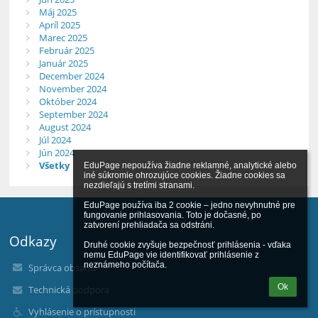
Máj 2025
Apríl 2025
Marec 2025
Február 2025
Január 2025
December 2024
November 2024
Október 2024
September 2024
August 2024
Júl 2024
Jún 2024
Všetky
EduPage nepoužíva žiadne reklamné, analytické alebo 
iné súkromie ohrozujúce cookies. Žiadne cookies sa 
nezdieľajú s tretími stranami.

EduPage používa iba 2 cookie – jedno nevyhnutné pre 
fungovanie prihlasovania. Toto je dočasné, po 
zatvorení prehliadača sa odstráni.

Odkazy
Druhé cookie zvyšuje bezpečnosť prihlásenia - vďaka 
nemu EduPage vie identifikovať prihlásenie z 
neznámeho počítača.
Správca obsahu
Ok
Technická podpora
Vyhlásenie o prístupnosti