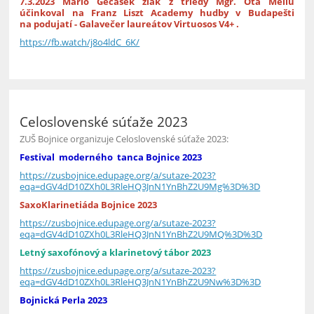
7.3.2023 Mário Gecašek žiak z triedy Mgr. Ota Mellu
účinkoval na Franz Liszt Academy hudby v Budapešti
na podujatí - Galavečer laureátov Virtuosos V4+ .
https://fb.watch/j8o4ldC_6K/
Celoslovenské súťaže 2023
ZUŠ Bojnice organizuje Celoslovenské súťaže 2023:
Festival moderného tanca Bojnice 2023
https://zusbojnice.edupage.org/a/sutaze-2023?
eqa=dGV4dD10ZXh0L3RleHQ3JnN1YnBhZ2U9Mg%3D%3D
SaxoKlarinetiáda Bojnice 2023
https://zusbojnice.edupage.org/a/sutaze-2023?
eqa=dGV4dD10ZXh0L3RleHQ3JnN1YnBhZ2U9MQ%3D%3D
Letný saxofónový a klarinetový tábor 2023
https://zusbojnice.edupage.org/a/sutaze-2023?
eqa=dGV4dD10ZXh0L3RleHQ3JnN1YnBhZ2U9Nw%3D%3D
Bojnická Perla 2023