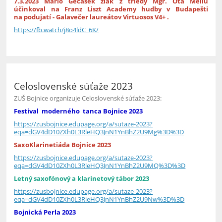
7.3.2023 Mário Gecašek žiak z triedy Mgr. Ota Mellu
účinkoval na Franz Liszt Academy hudby v Budapešti
na podujatí - Galavečer laureátov Virtuosos V4+ .
https://fb.watch/j8o4ldC_6K/
Celoslovenské súťaže 2023
ZUŠ Bojnice organizuje Celoslovenské súťaže 2023:
Festival moderného tanca Bojnice 2023
https://zusbojnice.edupage.org/a/sutaze-2023?
eqa=dGV4dD10ZXh0L3RleHQ3JnN1YnBhZ2U9Mg%3D%3D
SaxoKlarinetiáda Bojnice 2023
https://zusbojnice.edupage.org/a/sutaze-2023?
eqa=dGV4dD10ZXh0L3RleHQ3JnN1YnBhZ2U9MQ%3D%3D
Letný saxofónový a klarinetový tábor 2023
https://zusbojnice.edupage.org/a/sutaze-2023?
eqa=dGV4dD10ZXh0L3RleHQ3JnN1YnBhZ2U9Nw%3D%3D
Bojnická Perla 2023