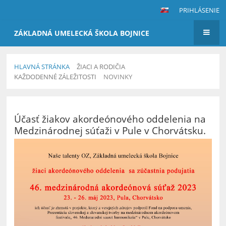
PRIHLÁSENIE
ZÁKLADNÁ UMELECKÁ ŠKOLA BOJNICE
HLAVNÁ STRÁNKA
ŽIACI A RODIČIA
KAŽDODENNÉ ZÁLEŽITOSTI
NOVINKY
Novinky
Účasť žiakov akordeónového oddelenia na
Medzinárodnej súťaži v Pule v Chorvátsku.