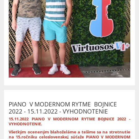
PIANO V MODERNOM RYTME BOJNICE
2022 - 15.11.2022 - VYHODNOTENIE
15.11.2022 PIANO V MODERNOM RYTME BOJNICE 2022 -
VYHODNOTENIE.
Všetkým oceneným blahoželáme a tešíme sa na stretnutie
na 15.ročniku celoslovenskej súťaže PIANO V MODERNOM