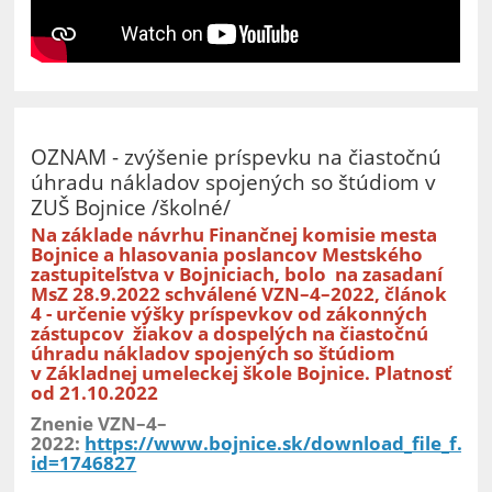
OZNAM - zvýšenie príspevku na čiastočnú
úhradu nákladov spojených so štúdiom v
ZUŠ Bojnice /školné/
Na základe návrhu Finančnej komisie mesta
Bojnice a hlasovania poslancov Mestského
zastupiteľstva v Bojniciach, bolo na zasadaní
MsZ 28.9.2022 schválené VZN–4–2022, článok
4 - určenie výšky príspevkov od zákonných
zástupcov žiakov a dospelých na čiastočnú
úhradu nákladov spojených so štúdiom
v Základnej umeleckej škole Bojnice. Platnosť
od 21.10.2022
Znenie VZN–4–
2022:
https://www.bojnice.sk/download_file_f.ph
id=1746827