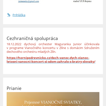
Prihláška
Cezhraničná spolupráca
18.12.2022 dychový orchester Maguranka Junior účinkovala
v programe Vianočného koncertu v Zlíne s domácim Sdružením
dechového orchestru mladých Zlín.
https://hornipodrevnicko.cz/dech-vanoc-dych-vianoc-
letosni-vanocni-koncert-si-sdom-zahralo-s-bratry-slovaky/
Prianie