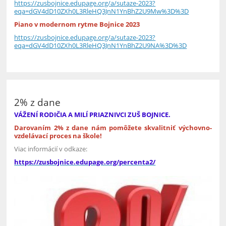
https://zusbojnice.edupage.org/a/sutaze-2023?
eqa=dGV4dD10ZXh0L3RleHQ3JnN1YnBhZ2U9Mw%3D%3D
Piano v modernom rytme Bojnice 2023
https://zusbojnice.edupage.org/a/sutaze-2023?
eqa=dGV4dD10ZXh0L3RleHQ3JnN1YnBhZ2U9NA%3D%3D
2% z dane
VÁŽENÍ RODIČIA A MILÍ PRIAZNIVCI ZUŠ BOJNICE.
Darovaním 2% z dane nám pomôžete skvalitniť výchovno-
vzdelávací proces na škole!
Viac informácií v odkaze:
https://zusbojnice.edupage.org/percenta2/