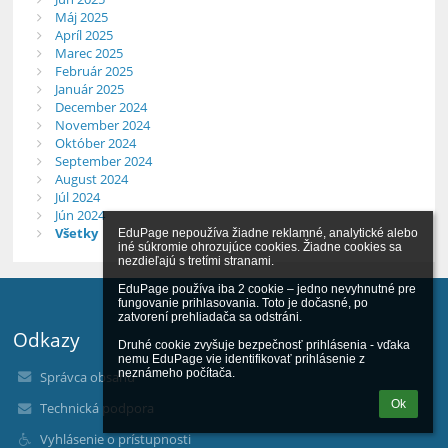
Máj 2025
Apríl 2025
Marec 2025
Február 2025
Január 2025
December 2024
November 2024
Október 2024
September 2024
August 2024
Júl 2024
Jún 2024
Všetky
EduPage nepoužíva žiadne reklamné, analytické alebo 
iné súkromie ohrozujúce cookies. Žiadne cookies sa 
nezdieľajú s tretími stranami.

EduPage používa iba 2 cookie – jedno nevyhnutné pre 
fungovanie prihlasovania. Toto je dočasné, po 
zatvorení prehliadača sa odstráni.

Odkazy
Druhé cookie zvyšuje bezpečnosť prihlásenia - vďaka 
nemu EduPage vie identifikovať prihlásenie z 
neznámeho počítača.
Správca obsahu
Ok
Technická podpora
Vyhlásenie o prístupnosti