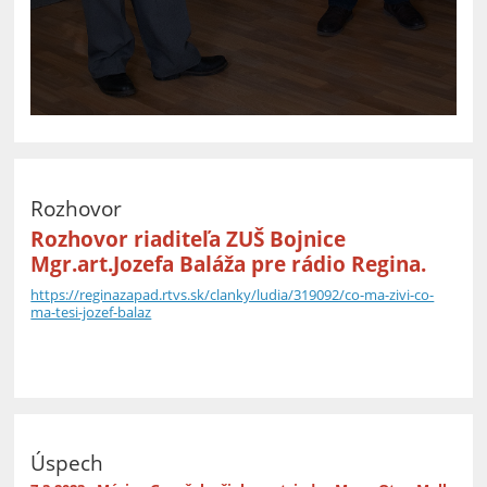
Rozhovor
Rozhovor riaditeľa ZUŠ Bojnice
Mgr.art.Jozefa Baláža pre rádio Regina.
https://reginazapad.rtvs.sk/clanky/ludia/319092/co-ma-zivi-co-
ma-tesi-jozef-balaz
Úspech