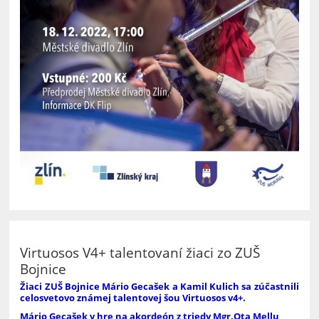
Virtuosos V4+ talentovaní žiaci zo ZUŠ
Bojnice
Žiaci ZUŠ Bojnice Mário Gecašek a Kamil Kulich sa zúčastnili
celosvetovo známej talentovej šou Virtuosos v4+.
Mário Gecašek v hre na akordeón z triedy Mgr.Ota Mellu