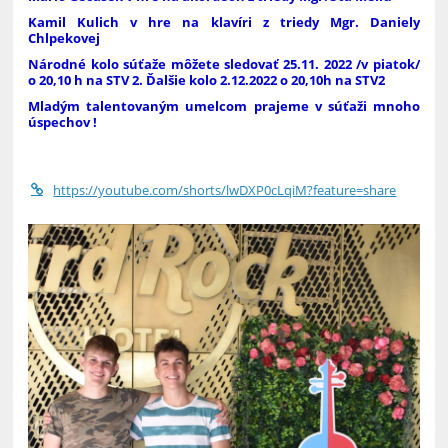
Kamil Kulich v hre na klavíri z triedy Mgr. Daniely
Chlpekovej
Národné kolo súťaže môžete sledovať 25.11. 2022 /v piatok/
o 20,10 h na STV 2. Ďalšie kolo 2.12.2022 o 20,10h na STV2
Mladým talentovaným umelcom prajeme v súťaži
mnoho
úspechov !
https://youtube.com/shorts/lwDXP0cLqiM?feature=share