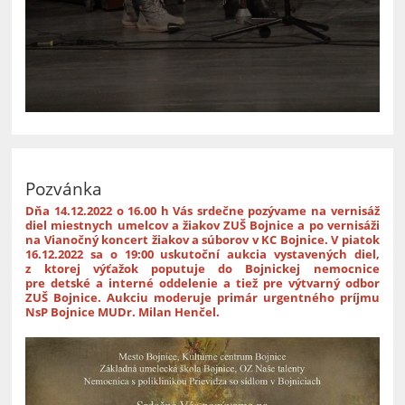
Pozvánka
Dňa 14.12.2022 o 16.00 h Vás srdečne pozývame na vernisáž
diel miestnych umelcov a žiakov ZUŠ Bojnice a po vernisáži
na Vianočný koncert žiakov a súborov v KC Bojnice.
V piatok
16.12.2022 sa o 19:00 uskutoční aukcia vystavených diel,
z ktorej výťažok poputuje do Bojnickej nemocnice
pre detské a interné oddelenie a tiež pre výtvarný odbor
ZUŠ Bojnice.
Aukciu moderuje primár urgentného príjmu
NsP Bojnice MUDr. Milan Henčel.