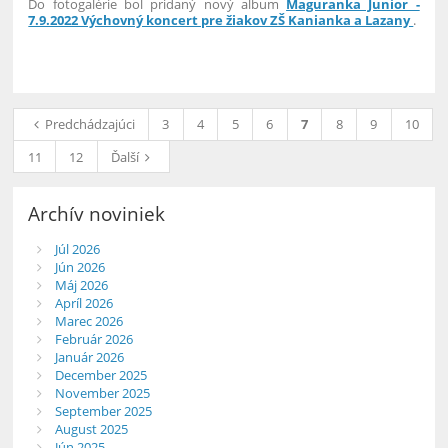
Do fotogalérie bol pridaný nový album
Maguranka Junior -
7.9.2022 Výchovný koncert pre žiakov ZŠ Kanianka a Lazany
.
28
Predchádzajúci
3
4
5
6
7
8
9
10
11
12
Ďalší
Archív noviniek
Júl 2026
Jún 2026
Máj 2026
Apríl 2026
Marec 2026
Február 2026
Január 2026
December 2025
November 2025
September 2025
August 2025
Jún 2025