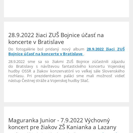
28.9.2022 žiaci ZUŠ Bojnice účasť na
koncerte v Bratislave
Do fotogalérie bol pridaný nový album
28.9.2022 žiaci ZUŠ
Bojnice účasť na koncerte v Bratislave
.
28.9.2022 sme sa so žiakmi ZUŠ Bojnice zúčastnili zájazdu
do Bratislavy s návštevou fantastického koncertu Vojenskej
hudby OSSR a žiakov konzervatórií vo veľkej sále Slovenského
rozhlasu. Pri prezidentskom paláci sme mali možnosť vidieť
nástup Čestnej stráže a Vojenskej hudby Sliač.
6
Maguranka Junior - 7.9.2022 Výchovný
koncert pre žiakov ZŠ Kanianka a Lazany