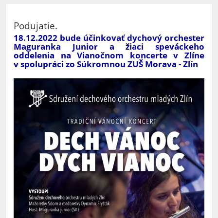
Podujatie.
18.12.2022 bude účinkovať dychový orchester
Maguranka Junior a žiaci speváckeho
oddelenia na Vianočnom koncerte v Zlíne
v spolupráci zo Súkromnou ZUŠ Morava - Zlín