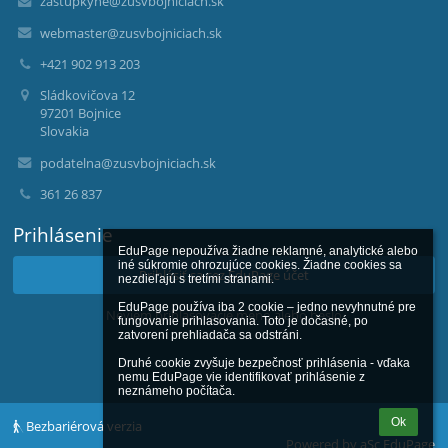
zastupkyne@zusvbojniciach.sk
webmaster@zusvbojniciach.sk
+421 902 913 203
Sládkovičova 12
97201 Bojnice
Slovakia
podatelna@zusvbojniciach.sk
361 26 837
Prihlásenie
EduPage nepoužíva žiadne reklamné, analytické alebo 
iné súkromie ohrozujúce cookies. Žiadne cookies sa 
Prihlásiť sa cez EduPage účet
nezdieľajú s tretími stranami.

EduPage používa iba 2 cookie – jedno nevyhnutné pre 
Neviem prihlasovacie meno alebo heslo
fungovanie prihlasovania. Toto je dočasné, po 
zatvorení prehliadača sa odstráni.

Druhé cookie zvyšuje bezpečnosť prihlásenia - vďaka 
nemu EduPage vie identifikovať prihlásenie z 
neznámeho počítača.
Ok
Bezbariérová verzia
Powered by
aSc EduPage