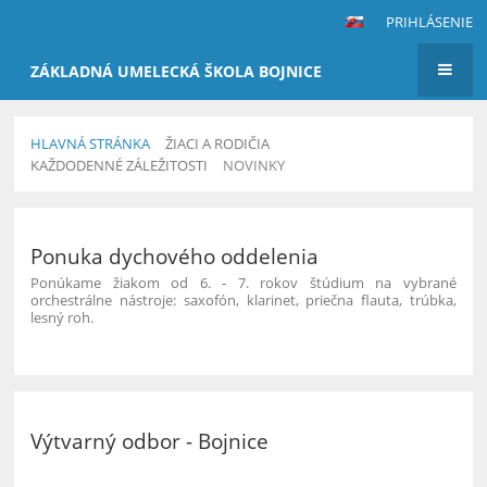
PRIHLÁSENIE
ZÁKLADNÁ UMELECKÁ ŠKOLA BOJNICE
HLAVNÁ STRÁNKA
ŽIACI A RODIČIA
KAŽDODENNÉ ZÁLEŽITOSTI
NOVINKY
Novinky
Ponuka dychového oddelenia
Ponúkame žiakom od 6. - 7. rokov štúdium na vybrané
orchestrálne nástroje: saxofón, klarinet, priečna flauta, trúbka,
lesný roh.
Výtvarný odbor - Bojnice