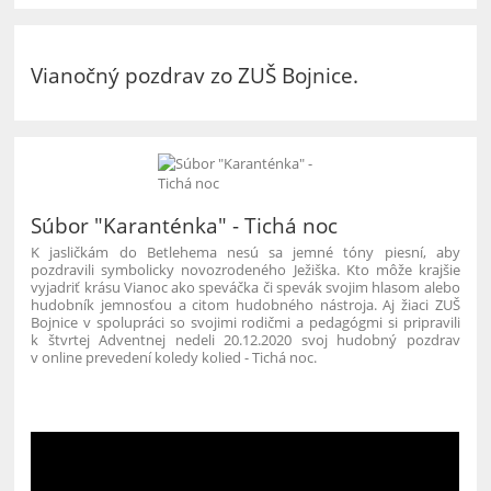
Vianočný pozdrav zo ZUŠ Bojnice.
Súbor "Karanténka" - Tichá noc
K jasličkám do Betlehema nesú sa jemné tóny piesní, aby
pozdravili symbolicky novozrodeného Ježiška. Kto môže krajšie
vyjadriť krásu Vianoc ako speváčka či spevák svojim hlasom alebo
hudobník jemnosťou a citom hudobného nástroja. Aj žiaci ZUŠ
Bojnice v spolupráci so svojimi rodičmi a pedagógmi si pripravili
k štvrtej Adventnej nedeli 20.12.2020 svoj hudobný pozdrav
v online prevedení koledy kolied - Tichá noc.