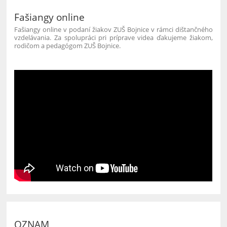
Fašiangy online
Fašiangy online v podaní žiakov ZUŠ Bojnice v rámci dištančného
vzdelávania. Za spolupráci pri príprave videa ďakujeme žiakom,
rodičom a pedagógom ZUŠ Bojnice.
OZNAM