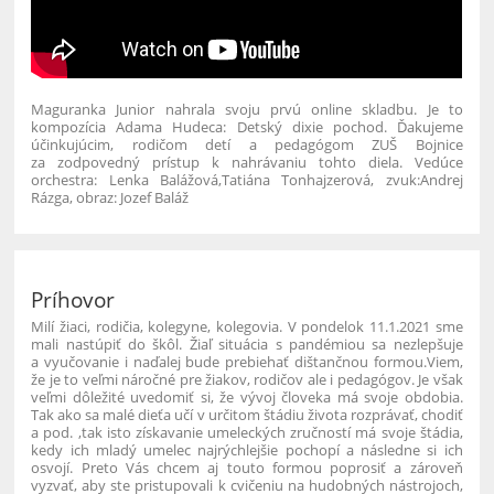
Maguranka Junior nahrala svoju prvú online skladbu. Je to
kompozícia Adama Hudeca: Detský dixie pochod. Ďakujeme
účinkujúcim, rodičom detí a pedagógom ZUŠ Bojnice
za zodpovedný prístup k nahrávaniu tohto diela. Vedúce
orchestra: Lenka Balážová,Tatiána Tonhajzerová, zvuk:Andrej
Rázga, obraz: Jozef Baláž
Príhovor
Milí žiaci, rodičia, kolegyne, kolegovia.
V pondelok 11.1.2021 sme
mali nastúpiť do škôl. Žiaľ situácia s pandémiou sa nezlepšuje
a vyučovanie i naďalej bude prebiehať dištančnou formou.
Viem,
že je to veľmi náročné pre žiakov, rodičov ale i pedagógov. Je však
veľmi dôležité uvedomiť si, že vývoj človeka má svoje obdobia.
Tak ako sa malé dieťa učí v určitom štádiu života rozprávať, chodiť
a pod. ,tak isto získavanie umeleckých zručností má svoje štádia,
kedy ich mladý umelec najrýchlejšie pochopí a následne si ich
osvojí.
Preto Vás chcem aj touto formou poprosiť a zároveň
vyzvať, aby ste pristupovali k cvičeniu na hudobných nástrojoch,