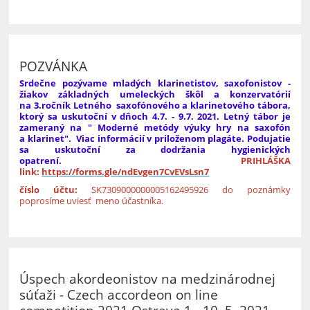
36
POZVÁNKA
Srdečne pozývame mladých klarinetistov, saxofonistov -
žiakov základných umeleckých škôl a konzervatórií
na 3.ročník Letného saxofónového a klarinetového tábora,
ktorý sa uskutoční v dňoch 4.7. - 9.7. 2021. Letný tábor je
zameraný na " Moderné metódy výuky hry na saxofón
a klarinet". Viac informácií v priloženom plagáte. Podujatie
sa uskutoční za dodržania hygienických
opatrení.
PRIHLÁŠKA
link:
https://forms.gle/ndEvgen7CvEVsLsn7
číslo účtu:
SK7309000000005162495926
do poznámky
poprosíme uviesť meno účastníka.
Úspech akordeonistov na medzinárodnej
súťaži - Czech accordeon on line