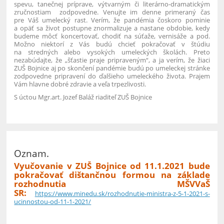
spevu, tanečnej príprave, výtvarným či literárno-dramatickým
zručnostiam zodpovedne. Venujte im denne primeraný čas
pre Váš umelecký rast.
Verím, že pandémia čoskoro pominie
a opäť sa život postupne znormalizuje a nastane obdobie, kedy
budeme môcť koncertovať, chodiť na súťaže, vernisáže a pod.
Možno niektorí z Vás budú chcieť pokračovať v štúdiu
na stredných alebo vysokých umeleckých školách. Preto
nezabúdajte, že „šťastie praje pripraveným“, a ja verím, že žiaci
ZUŠ Bojnice aj po skončení pandémie budú po umeleckej stránke
zodpovedne pripravení do ďalšieho umeleckého života. Prajem
Vám hlavne dobré zdravie a veľa trpezlivosti.
S úctou
Mgr.art. Jozef Baláž
riaditeľ ZUŠ Bojnice
Oznam.
Vyučovanie v ZUŠ Bojnice od 11.1.2021 bude
pokračovať dištančnou formou na základe
rozhodnutia MŠVVaŠ
SR
:
https://www.minedu.sk/rozhodnutie-ministra-z-5-1-2021-s-
ucinnostou-od-11-1-2021/