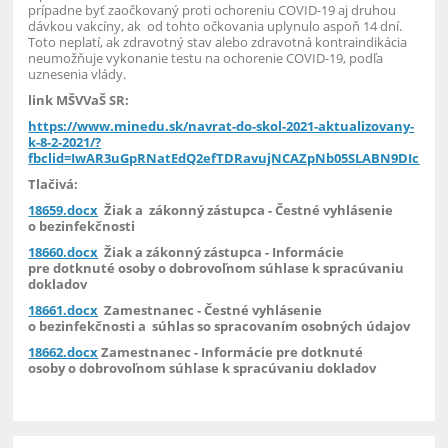
prípadne byť zaočkovaný proti ochoreniu COVID-19 aj druhou
dávkou vakcíny, ak od tohto očkovania uplynulo aspoň 14 dní.
Toto neplatí, ak zdravotný stav alebo zdravotná kontraindikácia
neumožňuje vykonanie testu na ochorenie COVID-19, podľa
uznesenia vlády.
link MŠVVaŠ SR:
https://www.minedu.sk/navrat-do-skol-2021-aktualizovany-
k-8-2-2021/?
fbclid=IwAR3uGpRNatEdQ2efTDRavujNCAZpNb05SLABN9DIchmC
Tlačivá:
18659.docx
Žiak a zákonný zástupca -
Čestné vyhlásenie
o bezinfekčnosti
18660.docx
Žiak a zákonný zástupca - I
nformácie
pre dotknuté osoby
o dobrovoľnom súhlase k spracúvaniu
dokladov
18661.docx
Zamestnanec -
Čestné vyhlásenie
o bezinfekčnosti a súhlas so spracovaním osobných údajov
18662.docx
Zamestnanec -
I
nformácie pre dotknuté
osoby
o dobrovoľnom súhlase k spracúvaniu dokladov