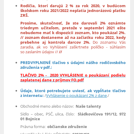
Rodičia, ktorí darujú 2 % za rok 2020, v budúcom
školskom roku 2021/2022 neplatia jednorázovú platbu
ZRŠ.
Prosíme, skutočnosť, že ste darovali 2% oznámte
triednym učiteľom, pretože v septembri 2021 ešte
nebudeme mať k dispozícii zoznam, kto poukázal 2%.
// zoznam dostaneme až na začiatku roku 2022, kedy
prebehne aj kontrola darcov 2%.
Do zoznamu Vás
zaradia, ak vo Vyhlásení zaškrtnete políčko - súhlasím
so zaslaním údajov //
//
PREDVYPLNENÉ tlačivo s údajmi nášho rodičovského
združenia v pdf.:
TLAČIVO 2% - 2020 VYHLÁSENIE o poukázaní podielu
zaplatenej dane z príjmov FO.pdf
Údaje, ktoré potrebujete uviesť, ak vypĺňate tlačivo
z internetu:
/
Vyhlásenie o poukázaní 2% z dane
./
Obchodné meno alebo názov:
Naše talenty
Sídlo – obec, PSČ, ulica, číslo:
Sládkovičova 191/12, 972
01 Bojnice
Právna forma:
občianske združenie