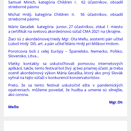
Samuel Minich, kategória Children I. 62 účastníkov, obsadil
strieborné pásmo
Michal Hrdý, kategória Children II. 56 účastníkov, obsadil
strieborné pásmo
Mário Gecašek kategória Junior, 27 účastníkov, získal 1. miesto
a certifikát na svetovú akordeónovú súťaž CMA 2021 na Ukrajine.
Žiaci sú z akordeónovej triedy Mgr. Ota Mellu, asistenti pán učiteľ
Ľuboš Hrdý DiS. art. a pán učiteľ Mário Hrdý pri Miškovi Hrdom.
Porotcovia boli z celej Európy – Španielsko, Nemecko, Poľsko,
Slovensko, Litva...
Všetky kontakty sa uskutočňovali pomocou internetových
aplikácií, takže, tento festival bol živý aj bez priamej účasti. Je treba
oceniť akordeónový výkon Mária Gecaška, ktorý ako prvý Slovák
vyhral na tejto súťaži v konkurencii konzervatoristov.
Preto, že sa tento festival uskutočnil ešte v pandemických
opatreniach, môžeme povedať, že hudba a umenie sú silnejšie,
ako corona.
Mgr.Oto
Mello