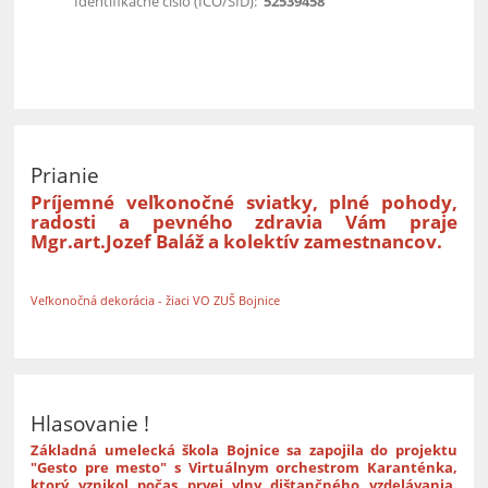
Identifikačné číslo (IČO/SID):
52539458
Prianie
Príjemné veľkonočné sviatky, plné pohody,
radosti a pevného zdravia Vám praje
Mgr.art.Jozef Baláž a kolektív zamestnancov.
Veľkonočná dekorácia - žiaci VO ZUŠ Bojnice
Hlasovanie !
Základná umelecká škola Bojnice sa zapojila do projektu
"Gesto pre mesto" s Virtuálnym orchestrom Karanténka,
ktorý vznikol počas prvej vlny dištančného vzdelávania.