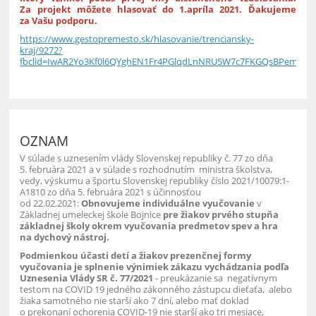
Za projekt môžete hlasovať do 1.apríla 2021. Ďakujeme
za Vašu podporu.
https://www.gestopremesto.sk/hlasovanie/trenciansky-
kraj/9272?
fbclid=IwAR2Yo3Kf0l6QYghEN1Fr4PGlqdLnNRU5W7c7FKGQsBPemt9
OZNAM
V súlade s uznesením vlády Slovenskej republiky č. 77 zo dňa
5. februára 2021 a v súlade s rozhodnutím ministra školstva,
vedy, výskumu a športu Slovenskej republiky číslo 2021/10079:1-
A1810 zo dňa 5. februára 2021 s účinnosťou
od 22.02.2021:
Obnovujeme individuálne vyučovanie
v
Základnej umeleckej škole Bojnice
pre žiakov prvého stupňa
základnej školy okrem vyučovania predmetov spev a hra
na dychový nástroj.
Podmienkou účasti detí a žiakov prezenčnej formy
vyučovania je splnenie výnimiek zákazu vychádzania podľa
Uznesenia Vlády SR č. 77/2021
- preukázanie sa negatívnym
testom na COVID 19 jedného zákonného zástupcu dieťaťa, alebo
žiaka samotného nie starší ako 7 dní, alebo mať doklad
o prekonaní ochorenia COVID-19 nie starší ako tri mesiace,