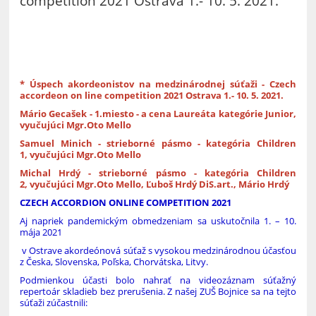
competition 2021 Ostrava 1.- 10. 5. 2021.
* Úspech akordeonistov na medzinárodnej súťaži - Czech
accordeon on line competition 2021 Ostrava 1.- 10. 5. 2021.
Mário Gecašek - 1.miesto - a cena Laureáta kategórie Junior,
vyučujúci Mgr.Oto Mello
Samuel Minich - strieborné pásmo - kategória Children
1, vyučujúci Mgr.Oto Mello
Michal Hrdý - strieborné pásmo - kategória Children
2, vyučujúci Mgr.Oto Mello, Ľuboš Hrdý DiS.art., Mário Hrdý
CZECH ACCORDION ONLINE COMPETITION 2021
Aj napriek pandemickým obmedzeniam sa uskutočnila 1. – 10.
mája 2021
v Ostrave akordeónová súťaž s vysokou medzinárodnou účasťou
z Česka, Slovenska, Poľska, Chorvátska, Litvy.
Podmienkou účasti bolo nahrať na videozáznam súťažný
repertoár skladieb bez prerušenia. Z našej ZUŠ Bojnice sa na tejto
súťaži zúčastnili: