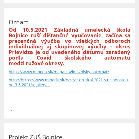
Oznam
Od 10.5.2021 Základná umelecká škola
Bojnice ruší dištančné vyučovanie, začína sa
prezenčná výučba vo všetkých odboroch
individuálnej aj skupinovej výučby - okres
Prievidza je od uvedeného dátumu zaradený
podľa Covid školského automatu
medzi ružové okresy.
https://www.minedu.sk/mapa-covid-skolsky-automat/
http://https://www.minedu.sk/navrat-do-skol-2021-s-ucinnostou-
od-3-5-2021/#gallery-1
Projekt ZUŠ Bojnice