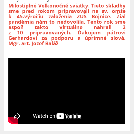
Milostiplné Veľkonočné sviatky. Tieto skladby
sme pred rokom pripravovali na sv. omše
k 45.výročiu založenia ZUŠ Bojnice. Žiaľ
pandémia nám to nedovolila. Tento rok sme
aspoň takto virtuálne nahrali 2
z 10 pripravovaných. Ďakujem pátrovi
Gerhardovi za podporu a úprimné slová.
Mgr. art. Jozef Baláž