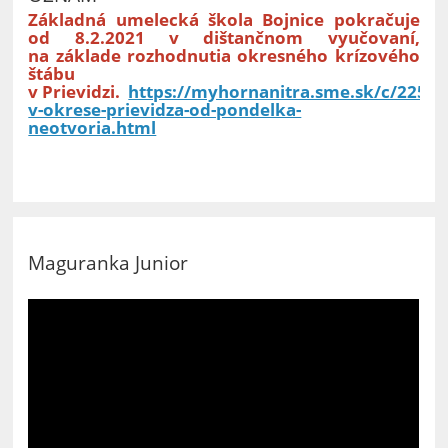
Základná umelecká škola Bojnice pokračuje
od 8.2.2021 v dištančnom vyučovaní,
na základe rozhodnutia okresného krízového
štábu
v Prievidzi.
https://myhornanitra.sme.sk/c/22589
v-okrese-prievidza-od-pondelka-
neotvoria.html
Maguranka Junior