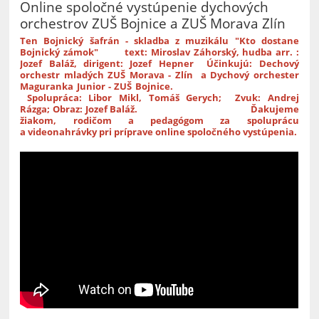
Online spoločné vystúpenie dychových
orchestrov ZUŠ Bojnice a ZUŠ Morava Zlín
Ten Bojnický šafrán - skladba z muzikálu "Kto dostane
Bojnický zámok"
text: Miroslav Záhorský, hudba arr. :
Jozef Baláž, dirigent: Jozef Hepner Účinkujú: Dechový
orchestr mladých ZUŠ Morava - Zlín a Dychový orchester
Maguranka Junior - ZUŠ Bojnice.
S
polupráca: Libor Mikl, Tomáš Gerych;
Zvuk: Andrej
Rázga;
Obraz: Jozef Baláž. Ď
akujeme
žiakom, rodičom a pedagógom za spoluprácu
a videonahrávky pri príprave online spoločného vystúpenia.