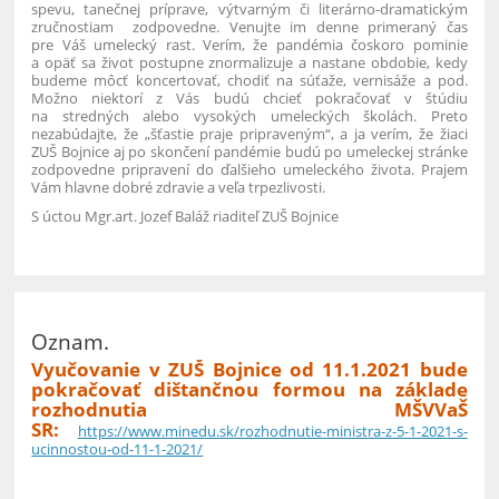
spevu, tanečnej príprave, výtvarným či literárno-dramatickým
zručnostiam zodpovedne. Venujte im denne primeraný čas
pre Váš umelecký rast.
Verím, že pandémia čoskoro pominie
a opäť sa život postupne znormalizuje a nastane obdobie, kedy
budeme môcť koncertovať, chodiť na súťaže, vernisáže a pod.
Možno niektorí z Vás budú chcieť pokračovať v štúdiu
na stredných alebo vysokých umeleckých školách. Preto
nezabúdajte, že „šťastie praje pripraveným“, a ja verím, že žiaci
ZUŠ Bojnice aj po skončení pandémie budú po umeleckej stránke
zodpovedne pripravení do ďalšieho umeleckého života. Prajem
Vám hlavne dobré zdravie a veľa trpezlivosti.
S úctou
Mgr.art. Jozef Baláž
riaditeľ ZUŠ Bojnice
Oznam.
Vyučovanie v ZUŠ Bojnice od 11.1.2021 bude
pokračovať dištančnou formou na základe
rozhodnutia MŠVVaŠ
SR
:
https://www.minedu.sk/rozhodnutie-ministra-z-5-1-2021-s-
ucinnostou-od-11-1-2021/