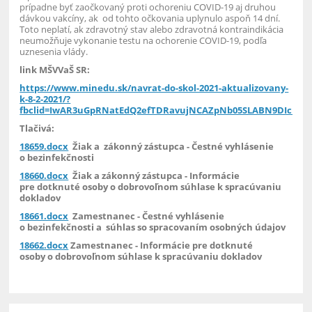
prípadne byť zaočkovaný proti ochoreniu COVID-19 aj druhou
dávkou vakcíny, ak od tohto očkovania uplynulo aspoň 14 dní.
Toto neplatí, ak zdravotný stav alebo zdravotná kontraindikácia
neumožňuje vykonanie testu na ochorenie COVID-19, podľa
uznesenia vlády.
link MŠVVaŠ SR:
https://www.minedu.sk/navrat-do-skol-2021-aktualizovany-
k-8-2-2021/?
fbclid=IwAR3uGpRNatEdQ2efTDRavujNCAZpNb05SLABN9DIchmC
Tlačivá:
18659.docx
Žiak a zákonný zástupca -
Čestné vyhlásenie
o bezinfekčnosti
18660.docx
Žiak a zákonný zástupca - I
nformácie
pre dotknuté osoby
o dobrovoľnom súhlase k spracúvaniu
dokladov
18661.docx
Zamestnanec -
Čestné vyhlásenie
o bezinfekčnosti a súhlas so spracovaním osobných údajov
18662.docx
Zamestnanec -
I
nformácie pre dotknuté
osoby
o dobrovoľnom súhlase k spracúvaniu dokladov