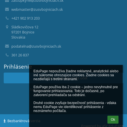
zastupkyne@zusvbojniciach.sk
webmaster@zusvbojniciach.sk
+421 902 913 203
Sládkovičova 12
97201 Bojnice
Slovakia
podatelna@zusvbojniciach.sk
361 26 837
Prihlásenie
EduPage nepoužíva žiadne reklamné, analytické alebo 
iné súkromie ohrozujúce cookies. Žiadne cookies sa 
Prihlásiť sa cez EduPage účet
nezdieľajú s tretími stranami.

EduPage používa iba 2 cookie – jedno nevyhnutné pre 
Neviem prihlasovacie meno alebo heslo
fungovanie prihlasovania. Toto je dočasné, po 
zatvorení prehliadača sa odstráni.

Druhé cookie zvyšuje bezpečnosť prihlásenia - vďaka 
nemu EduPage vie identifikovať prihlásenie z 
neznámeho počítača.
Ok
Bezbariérová verzia
Powered by
aSc EduPage