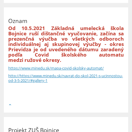
Oznam
Od 10.5.2021 Základná umelecká škola
Bojnice ruší dištančné vyučovanie, začína sa
prezenčná výučba vo všetkých odboroch
individuálnej aj skupinovej výučby - okres
Prievidza je od uvedeného dátumu zaradený
podľa Covid školského automatu
medzi ružové okresy.
https://www.minedu.sk/mapa-covid-skolsky-automat/
http://https://www.minedu.sk/navrat-do-skol-2021-s-ucinnostou-
od-3-5-2021/#gallery-1
Projekt ZUŠ Bojnice