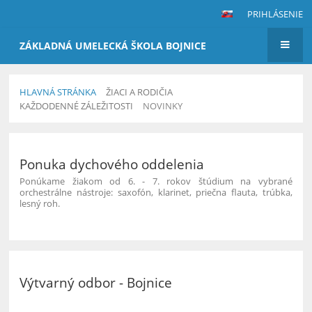
PRIHLÁSENIE
ZÁKLADNÁ UMELECKÁ ŠKOLA BOJNICE
HLAVNÁ STRÁNKA
ŽIACI A RODIČIA
KAŽDODENNÉ ZÁLEŽITOSTI
NOVINKY
Novinky
Ponuka dychového oddelenia
Ponúkame žiakom od 6. - 7. rokov štúdium na vybrané
orchestrálne nástroje: saxofón, klarinet, priečna flauta, trúbka,
lesný roh.
Výtvarný odbor - Bojnice