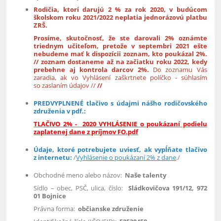
Rodičia, ktorí darujú 2 % za rok 2020, v budúcom
školskom roku 2021/2022 neplatia jednorázovú platbu
ZRŠ.
Prosíme, skutočnosť, že ste darovali 2% oznámte
triednym učiteľom, pretože v septembri 2021 ešte
nebudeme mať k dispozícii zoznam, kto poukázal 2%.
// zoznam dostaneme až na začiatku roku 2022, kedy
prebehne aj kontrola darcov 2%.
Do zoznamu Vás
zaradia, ak vo Vyhlásení zaškrtnete políčko - súhlasím
so zaslaním údajov //
//
PREDVYPLNENÉ tlačivo s údajmi nášho rodičovského
združenia v pdf.:
TLAČIVO 2% - 2020 VYHLÁSENIE o poukázaní podielu
zaplatenej dane z príjmov FO.pdf
Údaje, ktoré potrebujete uviesť, ak vypĺňate tlačivo
z internetu:
/
Vyhlásenie o poukázaní 2% z dane
./
Obchodné meno alebo názov:
Naše talenty
Sídlo – obec, PSČ, ulica, číslo:
Sládkovičova 191/12, 972
01 Bojnice
Právna forma:
občianske združenie