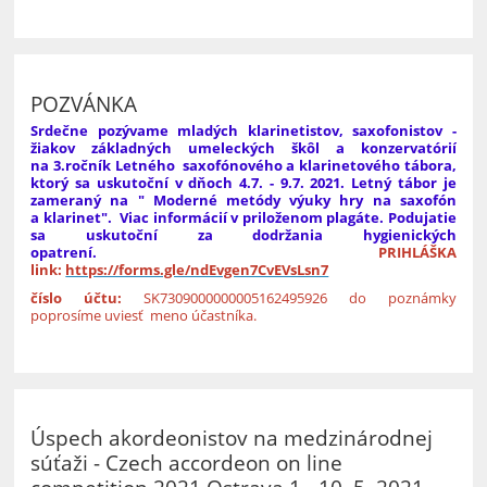
36
POZVÁNKA
Srdečne pozývame mladých klarinetistov, saxofonistov -
žiakov základných umeleckých škôl a konzervatórií
na 3.ročník Letného saxofónového a klarinetového tábora,
ktorý sa uskutoční v dňoch 4.7. - 9.7. 2021. Letný tábor je
zameraný na " Moderné metódy výuky hry na saxofón
a klarinet". Viac informácií v priloženom plagáte. Podujatie
sa uskutoční za dodržania hygienických
opatrení.
PRIHLÁŠKA
link:
https://forms.gle/ndEvgen7CvEVsLsn7
číslo účtu:
SK7309000000005162495926
do poznámky
poprosíme uviesť meno účastníka.
Úspech akordeonistov na medzinárodnej
súťaži - Czech accordeon on line