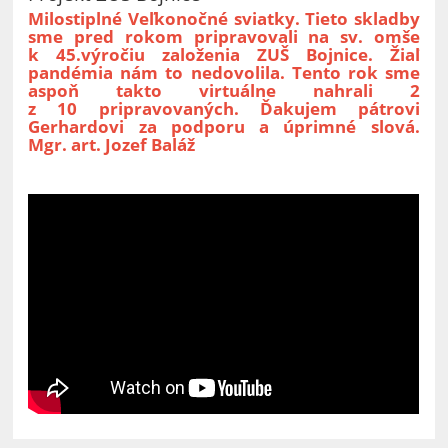
Milostiplné Veľkonočné sviatky. Tieto skladby
sme pred rokom pripravovali na sv. omše
k 45.výročiu založenia ZUŠ Bojnice. Žiaľ
pandémia nám to nedovolila. Tento rok sme
aspoň takto virtuálne nahrali 2
z 10 pripravovaných. Ďakujem pátrovi
Gerhardovi za podporu a úprimné slová.
Mgr. art. Jozef Baláž