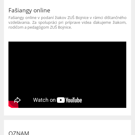
Fašiangy online
Fašiangy online v podaní žiakov ZUŠ Bojnice v rámci dištančného
vzdelávania. Za spolupráci pri príprave videa ďakujeme žiakom,
rodičom a pedagógom ZUŠ Bojnice.
OZNAM