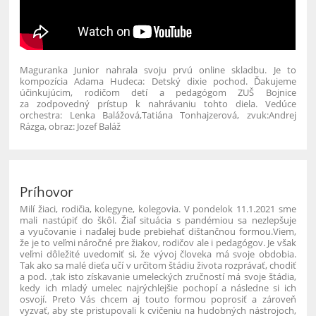
Maguranka Junior nahrala svoju prvú online skladbu. Je to
kompozícia Adama Hudeca: Detský dixie pochod. Ďakujeme
účinkujúcim, rodičom detí a pedagógom ZUŠ Bojnice
za zodpovedný prístup k nahrávaniu tohto diela. Vedúce
orchestra: Lenka Balážová,Tatiána Tonhajzerová, zvuk:Andrej
Rázga, obraz: Jozef Baláž
Príhovor
Milí žiaci, rodičia, kolegyne, kolegovia.
V pondelok 11.1.2021 sme
mali nastúpiť do škôl. Žiaľ situácia s pandémiou sa nezlepšuje
a vyučovanie i naďalej bude prebiehať dištančnou formou.
Viem,
že je to veľmi náročné pre žiakov, rodičov ale i pedagógov. Je však
veľmi dôležité uvedomiť si, že vývoj človeka má svoje obdobia.
Tak ako sa malé dieťa učí v určitom štádiu života rozprávať, chodiť
a pod. ,tak isto získavanie umeleckých zručností má svoje štádia,
kedy ich mladý umelec najrýchlejšie pochopí a následne si ich
osvojí.
Preto Vás chcem aj touto formou poprosiť a zároveň
vyzvať, aby ste pristupovali k cvičeniu na hudobných nástrojoch,