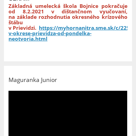
Základná umelecká škola Bojnice pokračuje
od 8.2.2021 v dištančnom vyučovaní,
na základe rozhodnutia okresného krízového
štábu
v Prievidzi.
https://myhornanitra.sme.sk/c/22589
v-okrese-prievidza-od-pondelka-
neotvoria.html
Maguranka Junior