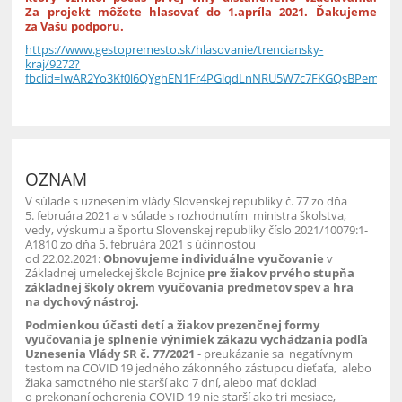
Za projekt môžete hlasovať do 1.apríla 2021. Ďakujeme
za Vašu podporu.
https://www.gestopremesto.sk/hlasovanie/trenciansky-
kraj/9272?
fbclid=IwAR2Yo3Kf0l6QYghEN1Fr4PGlqdLnNRU5W7c7FKGQsBPemt9
OZNAM
V súlade s uznesením vlády Slovenskej republiky č. 77 zo dňa
5. februára 2021 a v súlade s rozhodnutím ministra školstva,
vedy, výskumu a športu Slovenskej republiky číslo 2021/10079:1-
A1810 zo dňa 5. februára 2021 s účinnosťou
od 22.02.2021:
Obnovujeme individuálne vyučovanie
v
Základnej umeleckej škole Bojnice
pre žiakov prvého stupňa
základnej školy okrem vyučovania predmetov spev a hra
na dychový nástroj.
Podmienkou účasti detí a žiakov prezenčnej formy
vyučovania je splnenie výnimiek zákazu vychádzania podľa
Uznesenia Vlády SR č. 77/2021
- preukázanie sa negatívnym
testom na COVID 19 jedného zákonného zástupcu dieťaťa, alebo
žiaka samotného nie starší ako 7 dní, alebo mať doklad
o prekonaní ochorenia COVID-19 nie starší ako tri mesiace,