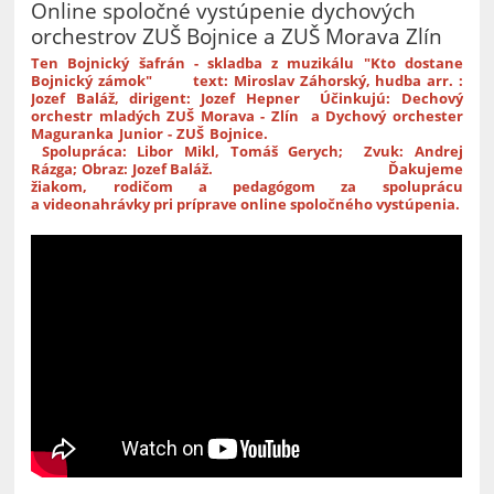
Online spoločné vystúpenie dychových
orchestrov ZUŠ Bojnice a ZUŠ Morava Zlín
Ten Bojnický šafrán - skladba z muzikálu "Kto dostane
Bojnický zámok"
text: Miroslav Záhorský, hudba arr. :
Jozef Baláž, dirigent: Jozef Hepner Účinkujú: Dechový
orchestr mladých ZUŠ Morava - Zlín a Dychový orchester
Maguranka Junior - ZUŠ Bojnice.
S
polupráca: Libor Mikl, Tomáš Gerych;
Zvuk: Andrej
Rázga;
Obraz: Jozef Baláž. Ď
akujeme
žiakom, rodičom a pedagógom za spoluprácu
a videonahrávky pri príprave online spoločného vystúpenia.