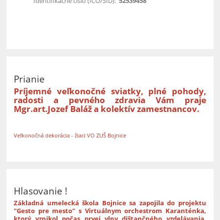
Identifikačné číslo (IČO/SID):
52539458
Prianie
Príjemné veľkonočné sviatky, plné pohody,
radosti a pevného zdravia Vám praje
Mgr.art.Jozef Baláž a kolektív zamestnancov.
Veľkonočná dekorácia - žiaci VO ZUŠ Bojnice
Hlasovanie !
Základná umelecká škola Bojnice sa zapojila do projektu
"Gesto pre mesto" s Virtuálnym orchestrom Karanténka,
ktorý vznikol počas prvej vlny dištančného vzdelávania.