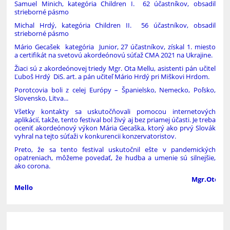
Samuel Minich, kategória Children I. 62 účastníkov, obsadil
strieborné pásmo
Michal Hrdý, kategória Children II. 56 účastníkov, obsadil
strieborné pásmo
Mário Gecašek kategória Junior, 27 účastníkov, získal 1. miesto
a certifikát na svetovú akordeónovú súťaž CMA 2021 na Ukrajine.
Žiaci sú z akordeónovej triedy Mgr. Ota Mellu, asistenti pán učiteľ
Ľuboš Hrdý DiS. art. a pán učiteľ Mário Hrdý pri Miškovi Hrdom.
Porotcovia boli z celej Európy – Španielsko, Nemecko, Poľsko,
Slovensko, Litva...
Všetky kontakty sa uskutočňovali pomocou internetových
aplikácií, takže, tento festival bol živý aj bez priamej účasti. Je treba
oceniť akordeónový výkon Mária Gecaška, ktorý ako prvý Slovák
vyhral na tejto súťaži v konkurencii konzervatoristov.
Preto, že sa tento festival uskutočnil ešte v pandemických
opatreniach, môžeme povedať, že hudba a umenie sú silnejšie,
ako corona.
Mgr.Oto
Mello