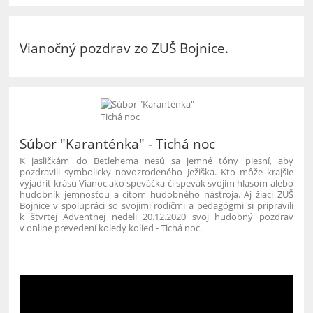
Vianočný pozdrav zo ZUŠ Bojnice.
Súbor "Karanténka" - Tichá noc
K jasličkám do Betlehema nesú sa jemné tóny piesní, aby
pozdravili symbolicky novozrodeného Ježiška. Kto môže krajšie
vyjadriť krásu Vianoc ako speváčka či spevák svojim hlasom alebo
hudobník jemnosťou a citom hudobného nástroja. Aj žiaci ZUŠ
Bojnice v spolupráci so svojimi rodičmi a pedagógmi si pripravili
k štvrtej Adventnej nedeli 20.12.2020 svoj hudobný pozdrav
v online prevedení koledy kolied - Tichá noc.