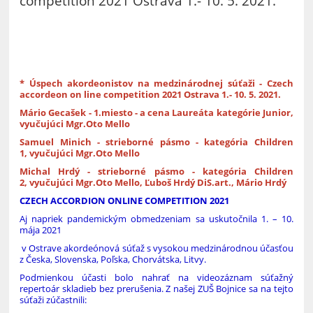
competition 2021 Ostrava 1.- 10. 5. 2021.
* Úspech akordeonistov na medzinárodnej súťaži - Czech
accordeon on line competition 2021 Ostrava 1.- 10. 5. 2021.
Mário Gecašek - 1.miesto - a cena Laureáta kategórie Junior,
vyučujúci Mgr.Oto Mello
Samuel Minich - strieborné pásmo - kategória Children
1, vyučujúci Mgr.Oto Mello
Michal Hrdý - strieborné pásmo - kategória Children
2, vyučujúci Mgr.Oto Mello, Ľuboš Hrdý DiS.art., Mário Hrdý
CZECH ACCORDION ONLINE COMPETITION 2021
Aj napriek pandemickým obmedzeniam sa uskutočnila 1. – 10.
mája 2021
v Ostrave akordeónová súťaž s vysokou medzinárodnou účasťou
z Česka, Slovenska, Poľska, Chorvátska, Litvy.
Podmienkou účasti bolo nahrať na videozáznam súťažný
repertoár skladieb bez prerušenia. Z našej ZUŠ Bojnice sa na tejto
súťaži zúčastnili: