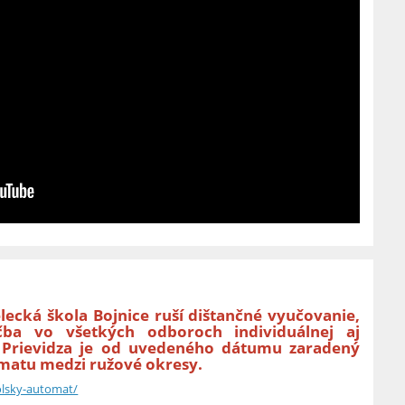
ecká škola Bojnice ruší dištančné vyučovanie,
čba vo všetkých odboroch individuálnej aj
 Prievidza je od uvedeného dátumu zaradený
matu medzi ružové okresy.
olsky-automat/