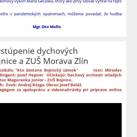
rdeónový výkon Mária Gecaška, ktorý ako prvý Slovák vyhral na tejto
nil ešte v pandemických opatreniach, môžeme povedať, že hudba
Mgr.Oto Mello
ystúpenie dychových
nice a ZUŠ Morava Zlín
z muzikálu "Kto dostane Bojnický zámok"
text: Miroslav
, dirigent: Jozef Hepner Účinkujú: Dechový orchestr mladých
vý orchester Maguranka Junior - ZUŠ Bojnice.
ch;
Zvuk: Andrej Rázga;
Obraz: Jozef Baláž.
gógom za spoluprácu a videonahrávky pri príprave online