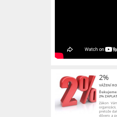
2%
VÁŽENÍ RO
Ďakujeme
2% ZAPLAT
Zákon Vám
organizácii
pretože daň
dôvery a po