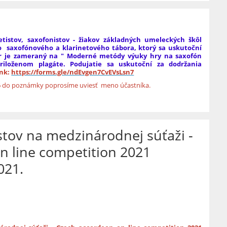
tistov, saxofonistov - žiakov základných umeleckých škôl
o saxofónového a klarinetového tábora, ktorý sa uskutoční
ábor je zameraný na " Moderné metódy výuky hry na saxofón
riloženom plagáte. Podujatie sa uskutoční za dodržania
ink:
https://forms.gle/ndEvgen7CvEVsLsn7
6
do poznámky poprosíme uviesť meno účastníka.
tov na medzinárodnej súťaži -
n line competition 2021
021.