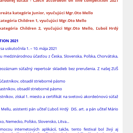
rodnej súťaži - Czech accordeon on line competition 2021
ureáta kategórie Junior, vyučujúci Mgr.Oto Mello
kategória Children 1, vyučujúci Mgr.Oto Mello
kategória Children 2, vyučujúci Mgr.Oto Mello, Ľuboš Hrdý
TION 2021
 uskutočnila 1. – 10. mája 2021
u medzinárodnou účasťou z Česka, Slovenska, Poľska, Chorvátska,
eozáznam súťažný repertoár skladieb bez prerušenia. Z našej ZUŠ
 účastníkov, obsadil strieborné pásmo
účastníkov, obsadil strieborné pásmo
tníkov, získal 1. miesto a certifikát na svetovú akordeónovú súťaž
 Mellu, asistenti pán učiteľ Ľuboš Hrdý DiS. art. a pán učiteľ Mário
sko, Nemecko, Poľsko, Slovensko, Litva...
ocou internetových aplikácií, takže, tento festival bol živý aj