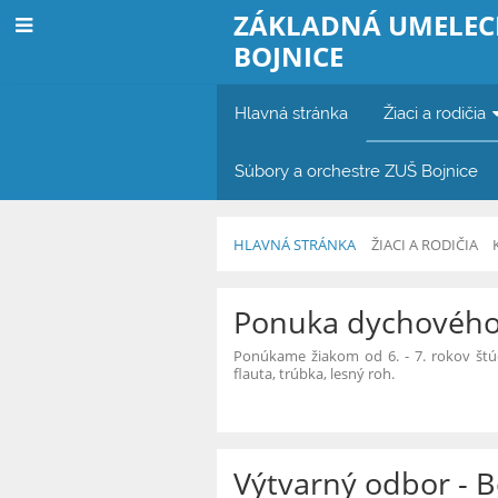
ZÁKLADNÁ UMELEC
BOJNICE
Hlavná stránka
Žiaci a rodičia
Súbory a orchestre ZUŠ Bojnice
HLAVNÁ STRÁNKA
ŽIACI A RODIČIA
Novinky
Ponuka dychového
Ponúkame žiakom od 6. - 7. rokov štúd
flauta, trúbka, lesný roh.
Výtvarný odbor - B