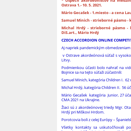
* Úspech akordeonistov na medziná
Ostrava 1.- 10. 5. 2021.
Mário Gecašek - 1.miesto - a cena La
Samuel Minich - strieborné pásmo - 
Michal Hrdý - strieborné pásmo - 
DiS.art., Mário Hrdý
CZECH ACCORDION ONLINE COMPETI
Aj napriek pandemickým obmedzeniam sa
v Ostrave akordeónová súťaž s vysoko
Litvy.
Podmienkou účasti bolo nahrať na vid
Bojnice sa na tejto súťaži zúčastnili:
Samuel Minich, kategória Children I. 62
Michal Hrdý, kategória Children II. 56 
Mário Gecašek kategória Junior, 27 účas
CMA 2021 na Ukrajine.
Žiaci sú z akordeónovej triedy Mgr. Ota
Hrdý pri Miškovi Hrdom.
Porotcovia boli z celej Európy – Španiel
Všetky kontakty sa uskutočňovali pom