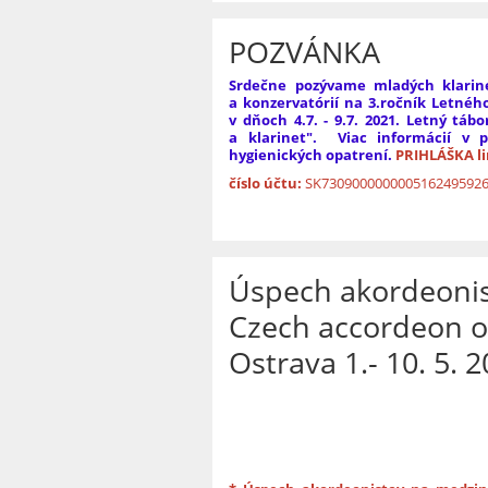
POZVÁNKA
Srdečne pozývame mladých klarine
a konzervatórií na 3.ročník Letnéh
v dňoch 4.7. - 9.7. 2021. Letný t
a klarinet". Viac informácií v p
hygienických opatrení.
PRIHLÁŠKA l
číslo účtu:
SK730900000000516249592
Úspech akordeonis
Czech accordeon o
Ostrava 1.- 10. 5. 2