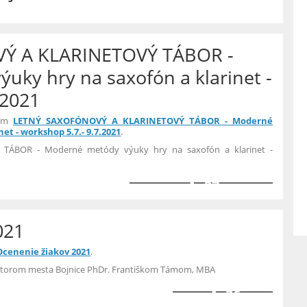
Ý A KLARINETOVÝ TÁBOR -
uky hry na saxofón a klarinet -
.2021
bum
LETNÝ SAXOFÓNOVÝ A KLARINETOVÝ TÁBOR - Moderné
et - workshop 5.7.- 9.7.2021
.
ÁBOR - Moderné metódy výuky hry na saxofón a klarinet -
37
021
Ocenenie žiakov 2021
.
mátorom mesta Bojnice PhDr. Františkom Támom, MBA
36