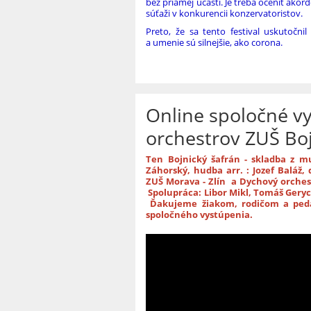
bez priamej účasti. Je treba oceniť ako
súťaži v konkurencii konzervatoristov.
Preto, že sa tento festival uskutoč
a umenie sú silnejšie, ako corona.
Online spoločné v
orchestrov ZUŠ Boj
Ten Bojnický šafrán - skladba 
Záhorský, hudba arr. : Jozef Baláž
ZUŠ Morava - Zlín a Dycho
S
polupráca: Libor Mikl, Tomáš Gery
Ď
akujeme žiakom, rodičom a peda
spoločného vystúpenia.