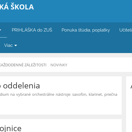
KÁ ŠKOLA
PRIHLÁŠKA do ZUŠ
Ponuka štúdia, poplatky
Učitel
Viac
KAŽDODENNÉ ZÁLEŽITOSTI
NOVINKY
 oddelenia
ium na vybrané orchestrálne nástroje: saxofón, klarinet, priečna
ojnice