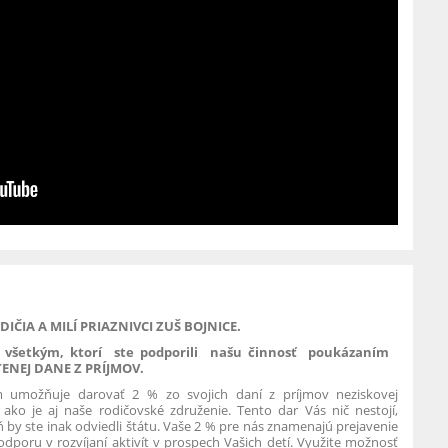
DIČIA A MILÍ PRIAZNIVCI ZUŠ BOJNICE.
 všetkým, ktorí ste podporili našu činnosť poukázaním
ENEJ DANE Z PRÍJMOV.
 umožňuje darovať 2 % zo svojich daní z príjmov neziskovej
, ako je aj naše rodičovské združenie. Tento dar Vás nič nestojí,
 by ste inak odviedli štátu. Vaše 2 % pre nás znamenajú prejavenie
dporu v rozvíjaní aktivít v prospech Vašich detí. Využite možnosť