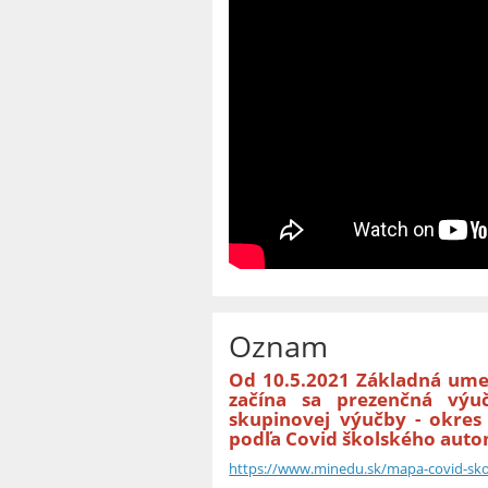
Oznam
Od 10.5.2021 Základná umel
začína sa prezenčná výu
skupinovej výučby - okres
podľa Covid školského auto
https://www.minedu.sk/mapa-covid-sk