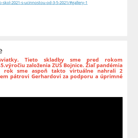
-skol-2021-s-ucinnostou-od-3-5-2021/#gallery-1
e
 sviatky. Tieto skladby sme pred rokom
45.výročiu založenia ZUŠ Bojnice. Žiaľ pandémia
o rok sme aspoň takto virtuálne nahrali 2
jem pátrovi Gerhardovi za podporu a úprimné