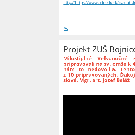
http://https://www.minedu.sk/navrat-do
Projekt ZUŠ Bojnic
Milostiplné Veľkonočné
pripravovali na sv. omše k 
nám to nedovolila. Tent
z 10 pripravovaných. Ďaku
slová. Mgr. art. Jozef Baláž