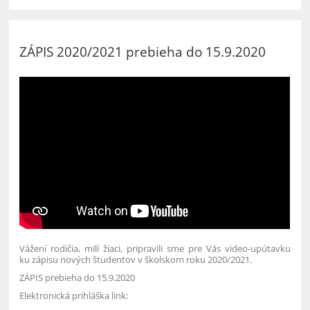
ZÁPIS 2020/2021 prebieha do 15.9.2020
Vážení rodičia, milí žiaci, pripravili sme pre Vás video-upútavku
ku zápisu nových študentov v školskom roku 2020/2021.
ZÁPIS prebieha do 15.9.2020
Elektronická prihláška link: