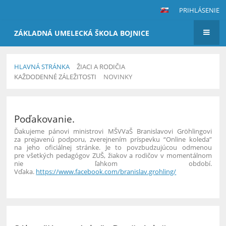
PRIHLÁSENIE
ZÁKLADNÁ UMELECKÁ ŠKOLA BOJNICE
HLAVNÁ STRÁNKA
ŽIACI A RODIČIA
KAŽDODENNÉ ZÁLEŽITOSTI
NOVINKY
Novinky
Poďakovanie.
Ďakujeme pánovi ministrovi MŠVVaŠ Branislavovi Gröhlingovi
za prejavenú podporu, zverejnením príspevku “Online koleda”
na jeho oficiálnej stránke. Je to povzbudzujúcou odmenou
pre všetkých pedagógov ZUŠ, žiakov a rodičov v momentálnom
nie ľahkom období.
Vďaka.
https://www.facebook.com/branislav.grohling/