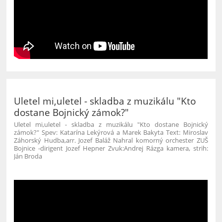
Uletel mi,uletel - skladba z muzikálu "Kto
dostane Bojnický zámok?"
Uletel mi,uletel - skladba z muzikálu "Kto dostane Bojnický
zámok?" Spev: Katarína Lekýrová a Marek Bakyta Text: Miroslav
Záhorský Hudba,arr. Jozef Baláž Nahral komorný orchester ZUŠ
Bojnice -dirigent Jozef Hepner Zvuk:Andrej Rázga kamera, strih:
Ján Broda