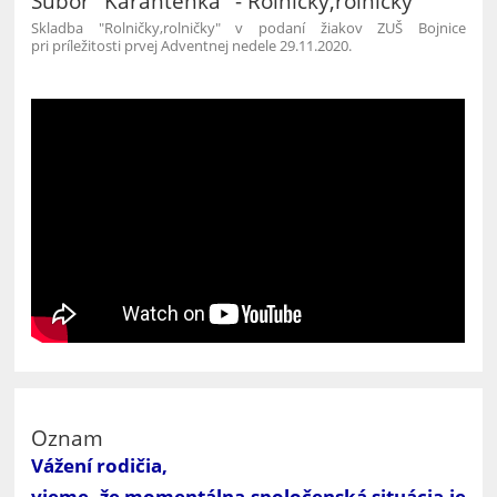
Súbor "Karanténka" - Rolničky,rolničky
Skladba "Rolničky,rolničky" v podaní žiakov ZUŠ Bojnice
pri príležitosti prvej Adventnej nedele 29.11.2020.
Oznam
Vážení rodičia,
vieme, že momentálna spoločenská situácia je