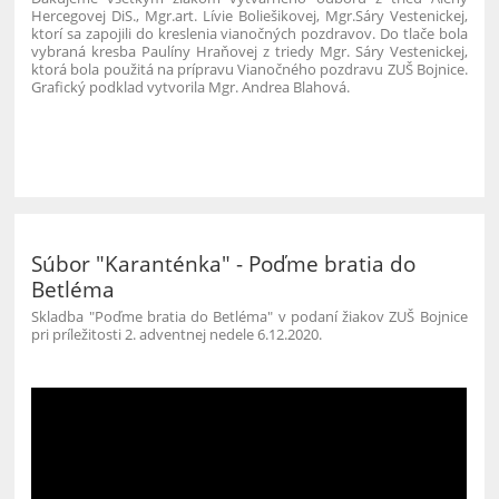
Hercegovej DiS., Mgr.art. Lívie Boliešikovej, Mgr.Sáry Vestenickej,
ktorí sa zapojili do kreslenia vianočných pozdravov. Do tlače bola
vybraná kresba Paulíny Hraňovej z triedy Mgr. Sáry Vestenickej,
ktorá bola použitá na prípravu Vianočného pozdravu ZUŠ Bojnice.
Grafický podklad vytvorila Mgr. Andrea Blahová.
32
Súbor "Karanténka" - Poďme bratia do
Betléma
Skladba "Poďme bratia do Betléma" v podaní žiakov ZUŠ Bojnice
pri príležitosti 2. adventnej nedele 6.12.2020.