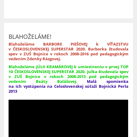
BLAHOŽELÁME!
Blahoželáme BARBORE PIEŠOVEJ k VÍŤAZSTVU
v ČESKOSLOVENSKEJ SUPERSTAR 2020. Barborka študovala
spev v ZUŠ Bojnice v rokoch 2008-2016 pod pedagogickým
vedením Zdenky Rázgovej.
B
lahoželáme JÚLII KRAMÁROVEJ k umiestneniu v prvej TOP
10 ČESKOSLOVENSKEJ SUPERSTAR 2020. Julka študovala spev
v ZUŠ Bojnice v rokoch 2008-2013 pod pedagogickým
vedením Beáty Balážovej.
Malá spomienka
na ich vystúpenia na Celoslovenskej súťaži Bojnická Perla
2013