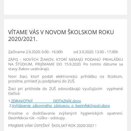
VÍTAME VÁS V NOVOM ŠKOLSKOM ROKU
2020/2021.
Začíname 2.9.2020: 9.00 - 16.00h od 3.9.2020: 13.00 - 17.00h
ZÁPIS - NOVÝCH ŽIAKOV, KTORÍ NEMAJÚ PODANÚ PRIHLÁŠKU
NA ŠTÚDIUM, PRIJÍMAME DO 15.9.2020. Po tomto dátume sa
stavy žiakov uzatvárajú.
Noví žiaci, ktorí podali elektronickú prihlášku na štúdium,
prosíme, priniesť ju podpísanú do ZUŠ.
Žiaci pri príchode do ZUŠ odovzdávajú vyučujúcim vyplnené
tlačívá:
1.
ZDRAVOTNÝ DOTAZNÍK.docx
2.
Vyhlásenie_zákonného_zástupcu_o_bezinfekčnosti.docx
Prosíme o dodržiavanie zvýšených hygienických opatrení.
Dezinfekcia rúk - rúško - odstupy.
PRAJEME VÁM ÚSPEŠNÝ ŠKOLSKÝ ROK 2020/2021 !