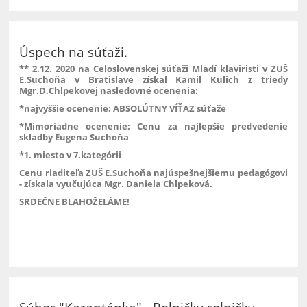
Úspech na súťaži.
** 2.12. 2020 na Celoslovenskej súťaži Mladí klaviristi v ZUŠ
E.Suchoňa v Bratislave získal Kamil Kulich z triedy
Mgr.D.Chlpekovej nasledovné ocenenia:
*najvyššie ocenenie: ABSOLÚTNY VÍŤAZ súťaže
*Mimoriadne ocenenie: Cenu za najlepšie predvedenie
skladby Eugena Suchoňa
*1. miesto v 7.kategórii
Cenu riaditeľa ZUŠ E.Suchoňa najúspešnejšiemu pedagógovi
- získala vyučujúca Mgr. Daniela Chlpeková.
SRDEČNE BLAHOŽELÁME!