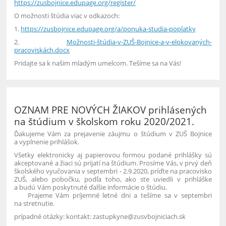
https://zusbojnice.edupage.org/register/
O možnosti štúdia viac v odkazoch:
1.
https://zusbojnice.edupage.org/a/ponuka-studia-poplatky
2.
Možnosti-štúdia-v-ZUŠ-Bojnice-a-v-elokovaných-
pracoviskách.docx
Pridajte sa k našim mladým umelcom. Tešíme sa na Vás!
OZNAM PRE NOVÝCH ŽIAKOV prihlásených
na štúdium v školskom roku 2020/2021.
Ďakujeme Vám za prejavenie záujmu o štúdium v ZUŠ Bojnice
a vyplnenie prihlášok.
Všetky elektronicky aj papierovou formou podané prihlášky sú
akceptované a žiaci sú prijatí na štúdium. Prosíme Vás, v prvý deň
školského vyučovania v septembri - 2.9.2020, príďte na pracovisko
ZUŠ, alebo pobočku, podľa toho, ako ste uviedli v prihláške
a budú Vám poskytnuté ďalšie informácie o štúdiu.
Prajeme Vám príjemné letné dni a tešíme sa v septembri
na stretnutie.
prípadné otázky: kontakt: zastupkyne@zusvbojniciach.sk