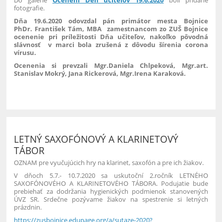
fotografie.
Dňa 19.6.2020 odovzdal pán primátor mesta Bojnice
PhDr. František Tám, MBA zamestnancom zo ZUŠ Bojnice
ocenenie pri príležitosti Dňa učiteľov, nakoľko pôvodná
slávnosť v marci bola zrušená z dôvodu šírenia corona
vírusu.
Ocenenia si prevzali Mgr.Daniela Chlpeková, Mgr.art.
Stanislav Mokrý, Jana Rickerová, Mgr.Irena Karaková.
4
LETNÝ SAXOFÓNOVÝ A KLARINETOVÝ
TÁBOR
OZNAM pre vyučujúcich hry na klarinet, saxofón a pre ich žiakov.
V dňoch 5.7.- 10.7.2020 sa uskutoční 2.ročník LETNÉHO
SAXOFÓNOVÉHO A KLARINETOVÉHO TÁBORA. Podujatie bude
prebiehať za dodržania hygienických podmienok stanovených
ÚVZ SR. Srdečne pozývame žiakov na spestrenie si letných
prázdnin.
https://zusbojnice.edupage.org/a/sutaze-2020?