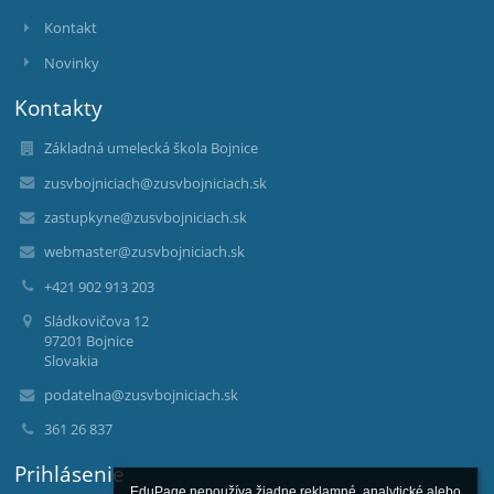
Kontakt
Novinky
Kontakty
Základná umelecká škola Bojnice
zusvbojniciach@zusvbojniciach.sk
zastupkyne@zusvbojniciach.sk
webmaster@zusvbojniciach.sk
+421 902 913 203
Sládkovičova 12
97201 Bojnice
Slovakia
podatelna@zusvbojniciach.sk
361 26 837
Prihlásenie
EduPage nepoužíva žiadne reklamné, analytické alebo 