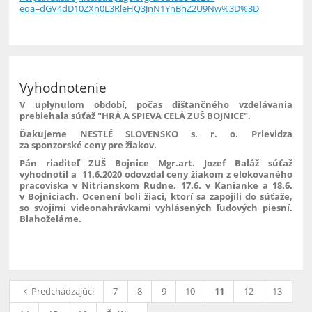
eqa=dGV4dD10ZXh0L3RleHQ3JnN1YnBhZ2U9Nw%3D%3D
Vyhodnotenie
V uplynulom období, počas dištančného vzdelávania
prebiehala súťaž "HRÁ A SPIEVA CELÁ ZUŠ BOJNICE".
Ďakujeme NESTLÉ SLOVENSKO s. r. o. Prievidza
za sponzorské ceny pre žiakov.
Pán riaditeľ ZUŠ Bojnice Mgr.art. Jozef Baláž súťaž
vyhodnotil a 11.6.2020 odovzdal ceny žiakom z elokovaného
pracoviska v Nitrianskom Rudne, 17.6. v Kanianke a 18.6.
v Bojniciach. Ocenení boli žiaci, ktorí sa zapojili do súťaže,
so svojimi videonahrávkami vyhlásených ľudových piesní.
Blahoželáme.
1
Predchádzajúci
7
8
9
10
11
12
13