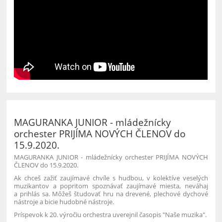
MAGURANKA JUNIOR - mládežnícky
orchester PRIJÍMA NOVÝCH ČLENOV do
15.9.2020.
MAGURANKA JUNIOR - mládežnícky orchester PRIJÍMA NOVÝCH
ČLENOV do 15.9.2020.
Ak chceš zažiť zaujímavé chvíle s hudbou, v kolektíve veselých
muzikantov a popritom spoznávať zaujímavé miesta, neváhaj
a prihlás sa. Môžeš študovať hru na drevené, plechové dychové
nástroje a bicie hudobné nástroje.
Príspevok k 20. výročiu orchestra uverejnil časopis "Naše muzika".