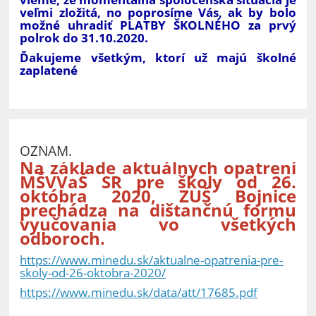
veľmi zložitá, no poprosíme Vás, ak by bolo
možné uhradiť PLATBY ŠKOLNÉHO za prvý
polrok do 31.10.2020.
Ďakujeme všetkým, ktorí už majú školné
zaplatené
OZNAM.
Na základe aktuálnych opatrení
MŠVVaŠ SR pre školy od 26.
októbra 2020, ZUŠ Bojnice
prechádza na dištančnú formu
vyučovania vo všetkých
odboroch.
https://www.minedu.sk/aktualne-opatrenia-pre-
skoly-od-26-oktobra-2020/
https://www.minedu.sk/data/att/17685.pdf