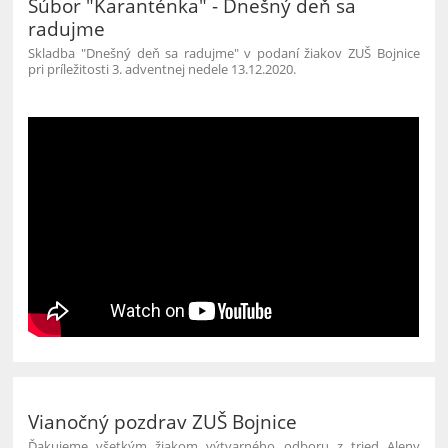
Súbor "Karanténka" - Dnešný deň sa
radujme
Skladba "
Dnešný deň sa radujme" v podaní žiakov ZUŠ Bojnice
pri príležitosti 3. adventnej nedele 13.12.2020.
Vianočný pozdrav ZUŠ Bojnice
Ďakujeme všetkým žiakom výtvarného odboru z tried Aleny