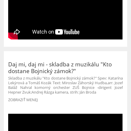
Daj mi, daj mi - skladba z muzikálu "Kto
dostane Bojnický zámok?"
Skladba z muzikálu "Kto dostane Bojnický zámok?" Spev: Katarína
Lekýrová a Tomáš Kozák Text: Miroslav Záhorský Hudba,arr. Jozef
Baláž Nahral komorný orchester ZUŠ Bojnice -dirigent Jozef
Hepner Zvuk:Andrej Rázga kamera, strih: Ján Broda
ZOBRAZIŤ MENEJ