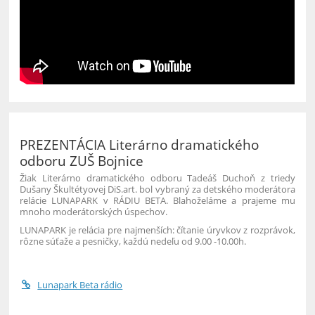
PREZENTÁCIA Literárno dramatického
odboru ZUŠ Bojnice
Žiak Li
terárno dramatického odboru
Tadeáš Ducho
ň z triedy
Dušany Škultétyovej DiS.art. bol vybraný za detského moderátora
relácie LUNAPARK v RÁDIU BETA.
Blahoželáme a prajeme mu
mnoho moderátorských úspechov.
LUNAPARK je r
elácia pre najmenších: č
ítanie úryvkov z rozprávok,
rôzne sú
ť
aže a pesni
č
ky, každú nede
ľu
od 9.00 -10.00h.
Lunapark Beta rádio