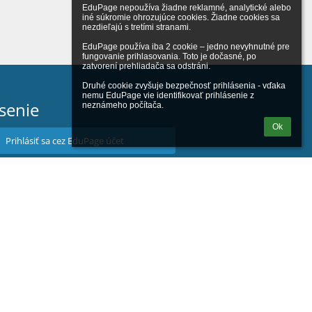
EduPage nepoužíva žiadne reklamné, analytické alebo 
iné súkromie ohrozujúce cookies. Žiadne cookies sa 
nezdieľajú s tretími stranami.

EduPage používa iba 2 cookie – jedno nevyhnutné pre 
fungovanie prihlasovania. Toto je dočasné, po 
zatvorení prehliadača sa odstráni.

Druhé cookie zvyšuje bezpečnosť prihlásenia - vďaka 
nemu EduPage vie identifikovať prihlásenie z 
ásenie
neznámeho počítača.
Ok
Prihlásiť sa cez EduPage účet
iem prihlasovacie meno alebo heslo