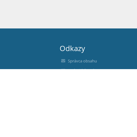
Odkazy
Správca obsahu
Technická podpora
Vyhlásenie o prístupnosti
Právne informácie
Zásady ochrany osobných údajov
Údaje o prevádzkovateľovi
Mapa stránok
O nás