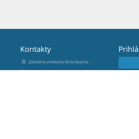
Kontakty
Prihl
Základná umelecká škola Bojnice
zusvbojniciach@zusvbojniciach.sk
Nev
zastupkyne@zusvbojniciach.sk
webmaster@zusvbojniciach.sk
+421 902 913 203
Sládkovičova 12
97201 Bojnice
Slovakia
podatelna@zusvbojniciach.sk