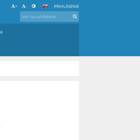
+
-
PRIHLÁSENIE
ia
á