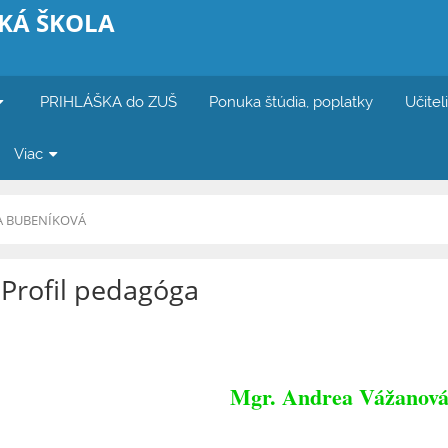
KÁ ŠKOLA
PRIHLÁŠKA do ZUŠ
Ponuka štúdia, poplatky
Učitel
Viac
 BUBENÍKOVÁ
Profil pedagóga
Mgr. Andrea Vážanov