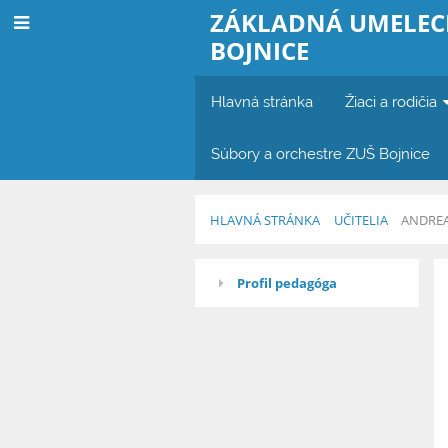
ZÁKLADNÁ UMELEC
BOJNICE
Hlavná stránka
Žiaci a rodičia
Súbory a orchestre ZUŠ Bojnice
HLAVNÁ STRÁNKA
UČITELIA
ANDREA
Andrea
Profil pedagóga
Bubeníková